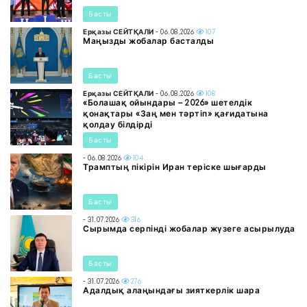
Басты
Ерқазы СЕЙТҚАЛИ
- 06.08.2026
107
Маңызды жобалар басталды
Басты
Ерқазы СЕЙТҚАЛИ
- 06.08.2026
108
«Болашақ ойындары – 2026» шетелдік
қонақтары «Заң мен тәртіп» қағидатына
қолдау білдірді
Басты
- 06.08.2026
104
Трамптың пікірін Иран теріске шығарды
Басты
- 31.07.2026
316
Сырымда серпінді жобалар жүзеге асырылуда
Басты
- 31.07.2026
276
Адалдық алаңындағы зияткерлік шара