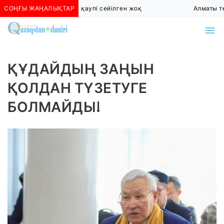
СОҢҒЫ ЖАҢАЛЫҚТАР
Алматыда көшкін қаупі сейілген жоқ
Алматы төт
ҚҰДАЙДЫҢ ЗАҢЫН
ҚОЛДАН ТҮЗЕТУГЕ
БОЛМАЙДЫ!