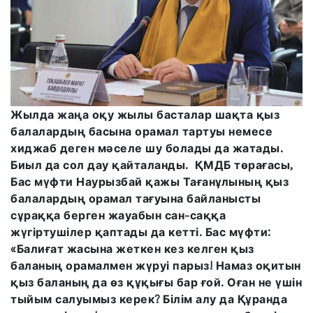
Жылда жаңа оқу жылы басталар шақта қыз
балалардың басына орамал тартуы немесе
хиджаб деген мәселе шу болады да жатады.
Биыл да сол дау қайталанды. ҚМДБ төрағасы,
Бас мүфти Наурызбай қажы Тағанұлының қыз
балалардың орамал тағуына байланысты
сұраққа берген жауабын сан-саққа
жүгіртушілер қаптады да кетті. Бас мүфти:
«Балиғат жасына жеткен кез келген қыз
баланың орамалмен жүруі парыз! Намаз оқитын
қыз баланың да өз құқығы бар ғой. Оған не үшін
тыйым салуымыз керек? Білім алу да Құранда