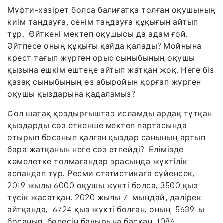
Мүфти-хазірет болса балиғатқа толған оқушының
киім таңдауға, сенім таңдауға құқығын айтып
тұр. Өйткені мектеп оқушысы да адам ғой.
Әйтпесе оның құқығы қайда қалады? Мойнына
крест тағып жүрген орыс сыныбының оқушы
қызына ешкім ештеңе айтып жатқан жоқ. Неге біз
қазақ сыныбының өз абыройын қорғап жүрген
оқушы қыздарына қадаламыз?
Сол шатақ қоздырғыштар исламды ардақ тұтқан
қыздарды сөз еткенше мектеп партасында
отырып босанып қалған қыздар санының артып
бара жатқанын неге сөз етпейді? Елімізде
кәмелетке толмағандар арасында жүктілік
аспандап тұр. Ресми статистикаға сүйенсек,
2019 жылы 6000 оқушы жүкті болса, 3500 қыз
түсік жасатқан. 2020 жылы 7 мыңдай, дәлірек
айтқанда, 6724 қыз жүкті болған, оның 5639-ы
босанып, бөпесін бауырына басқан. 1086