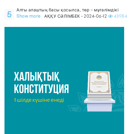
Алты алаштың басы қосылса, төр – мұғалімдікі
5
Show more
АҚҚУ СӘЛІМБЕК - 2024-06-12
43984