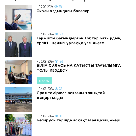
- 07.08.2026
38
Экран алдындағы балалар
- 06.08.2026
127
Ғарышты бағындырған Тоқтар батырдың
ерлігі – кейінгі ұрпаққа үлгі-өнеге
- 06.08.2026
126
БІЛІМ САЛАСЫНА ҚАТЫСТЫ ТАҒЫЛЫМҒА
ТОЛЫ КЕЗДЕСУ
Басты
- 06.08.2026
93
Орал теміржол вокзалы толықтай
жаңартылды
- 06.08.2026
50
Беларусь төрінде асқақтаған қазақ өнері