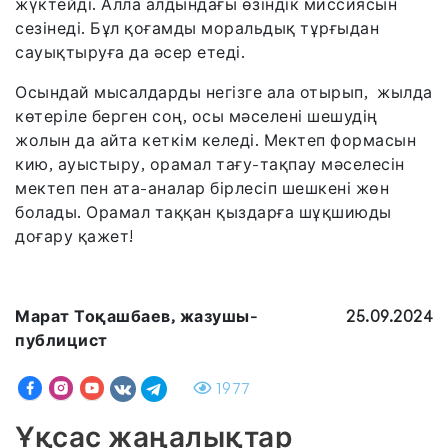
жүктейді. Алла алдындағы өзіндік миссиясын
сезінеді. Бұл қоғамды моральдық тұрғыдан
сауықтыруға да әсер етеді.
Осындай мысалдарды негізге ала отырып, жылда
көтеріле берген соң, осы мәселені шешудің
жолын да айта кеткім келеді. Мектеп формасын
кию, ауыстыру, орамал тағу-тақпау мәселесін
мектеп пен ата-аналар бірлесіп шешкені жөн
болады. Орамал таққан қыздарға шұқшиюды
доғару қажет!
Марат Тоқашбаев, жазушы-
25.09.2024
публицист
1977
Ұқсас жаңалықтар