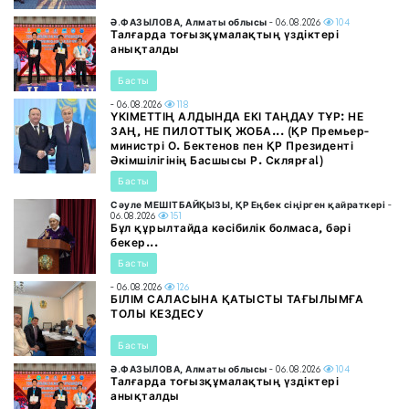
Ә.ФАЗЫЛОВА, Алматы облысы
- 06.08.2026
104
Талғарда тоғызқұмалақтың үздіктері
анықталды
Басты
- 06.08.2026
118
ҮКІМЕТТІҢ АЛДЫНДА ЕКІ ТАҢДАУ ТҰР: НЕ
ЗАҢ, НЕ ПИЛОТТЫҚ ЖОБА... (ҚР Премьер-
министрі О. Бектенов пен ҚР Президенті
Әкімшілігінің Басшысы Р. Склярға!)
Басты
Сәуле МЕШІТБАЙҚЫЗЫ, ҚР Еңбек сіңірген қайраткері
-
06.08.2026
151
Бұл құрылтайда кәсібилік болмаса, бәрі
бекер...
Басты
- 06.08.2026
126
БІЛІМ САЛАСЫНА ҚАТЫСТЫ ТАҒЫЛЫМҒА
ТОЛЫ КЕЗДЕСУ
Басты
Ә.ФАЗЫЛОВА, Алматы облысы
- 06.08.2026
104
Талғарда тоғызқұмалақтың үздіктері
анықталды