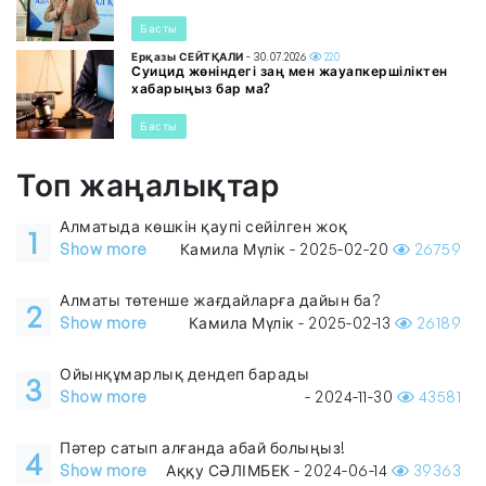
Басты
Ерқазы СЕЙТҚАЛИ
- 30.07.2026
220
Суицид жөніндегі заң мен жауапкершіліктен
хабарыңыз бар ма?
Басты
Топ жаңалықтар
Алматыда көшкін қаупі сейілген жоқ
1
Show more
Камила Мүлік - 2025-02-20
26759
Алматы төтенше жағдайларға дайын ба?
2
Show more
Камила Мүлік - 2025-02-13
26189
Ойынқұмарлық дендеп барады
3
Show more
- 2024-11-30
43581
Пәтер сатып алғанда абай болыңыз!
4
Show more
Аққу СӘЛІМБЕК - 2024-06-14
39363