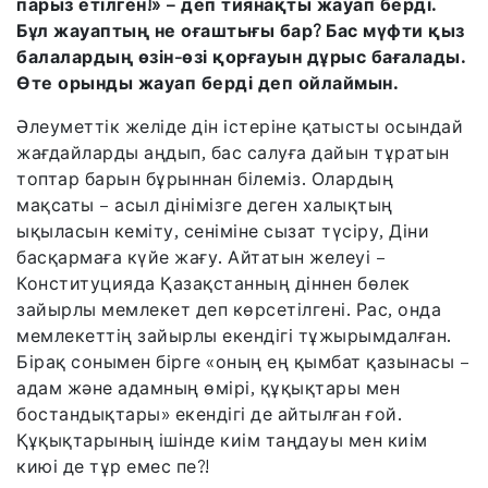
парыз етілген!» – деп тиянақты жауап берді.
Бұл жауаптың не оғаштығы бар? Бас мүфти қыз
балалардың өзін-өзі қорғауын дұрыс бағалады.
Өте орынды жауап берді деп ойлаймын.
Әлеуметтік желіде дін істеріне қатысты осындай
жағдайларды аңдып, бас салуға дайын тұратын
топтар барын бұрыннан білеміз. Олардың
мақсаты – асыл дінімізге деген халықтың
ықыласын кеміту, сеніміне сызат түсіру, Діни
басқармаға күйе жағу. Айтатын желеуі –
Конституцияда Қазақстанның діннен бөлек
зайырлы мемлекет деп көрсетілгені. Рас, онда
мемлекеттің зайырлы екендігі тұжырымдалған.
Бірақ сонымен бірге «оның ең қымбат қазынасы –
адам және адамның өмірі, құқықтары мен
бостандықтары» екендігі де айтылған ғой.
Құқықтарының ішінде киім таңдауы мен киім
киюі де тұр емес пе?!