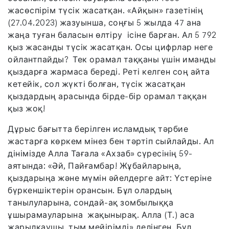
жасөспірім түсік жасатқан. «Айқын» газетінің
(27.04.2023) жазуынша, соңғы 5 жылда 47 ана
жаңа туған баласын өлтіру ісіне барған. Ал 5 792
қыз жасанды түсік жасатқан. Осы цифрлар неге
ойлантпайды? Тек орамал таққаны үшін иманды
қыздарға жармаса береді. Реті келген соң айта
кетейік, сол жүкті болған, түсік жасатқан
қыздардың арасында бірде-бір орамал таққан
қыз жоқ!
Дұрыс бағытта берілген исламдық тәрбие
жастарға көркем мінез бен тәртіп сыйлайды. Ал
дінімізде Алла Тағала «Ахзаб» сүресінің 59-
аятында: «Әй, Пайғамбар! Жұбайларыңа,
қыздарыңа және мүмін әйелдерге айт: Үстеріне
бүркеншіктерін орансын. Бұл олардың
танылуларына, сондай-ақ зомбылыққа
ұшырамауларына жақынырақ. Алла (Т.) аса
жарылқаушы, тым мейірімді» делінген. Бұл