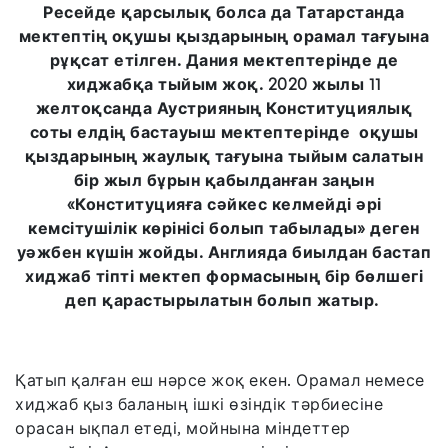
Ресейде қарсылық болса да Татарстанда
мектептің оқушы қыздарының орамал тағуына
рұқсат етілген. Дания мектептерінде де
хиджабқа тыйым жоқ. 2020 жылы 11
желтоқсанда Аустрияның Конституциялық
соты елдің бастауыш мектептерінде оқушы
қыздарының жаулық тағуына тыйым салатын
бір жыл бұрын қабылданған заңын
«Конституцияға сәйкес келмейді әрі
кемсітушілік көрінісі болып табылады» деген
уәжбен күшін жойды. Англияда биылдан бастап
хиджаб тіпті мектеп формасының бір бөлшегі
деп қарастырылатын болып жатыр.
Қатып қалған еш нәрсе жоқ екен. Орамал немесе
хиджаб қыз баланың ішкі өзіндік тәрбиесіне
орасан ықпал етеді, мойнына міндеттер