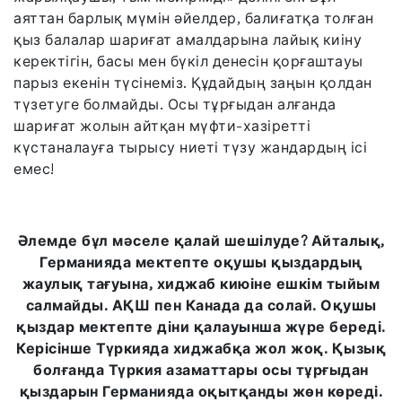
аяттан барлық мүмін әйелдер, балиғатқа толған
қыз балалар шариғат амалдарына лайық киіну
керектігін, басы мен бүкіл денесін қорғаштауы
парыз екенін түсінеміз. Құдайдың заңын қолдан
түзетуге болмайды. Осы тұрғыдан алғанда
шариғат жолын айтқан мүфти-хазіретті
күстаналауға тырысу ниеті түзу жандардың ісі
емес!
Әлемде бұл мәселе қалай шешілуде? Айталық,
Германияда мектепте оқушы қыздардың
жаулық тағуына, хиджаб киюіне ешкім тыйым
салмайды. АҚШ пен Канада да солай. Оқушы
қыздар мектепте діни қалауынша жүре береді.
Керісінше Түркияда хиджабқа жол жоқ. Қызық
болғанда Түркия азаматтары осы тұрғыдан
қыздарын Германияда оқытқанды жөн көреді.