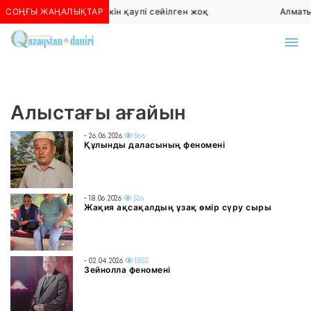
СОҢҒЫ ЖАҢАЛЫҚТАР
Алматыда көшкін қаупі сейілген жоқ
Алматы
Алыстағы ағайын
- 26.06.2026
566
Құлынды даласының феномені
- 18.06.2026
526
Жақия ақсақалдың ұзақ өмір сүру сыры
- 02.04.2026
1353
Зейнолла феномені