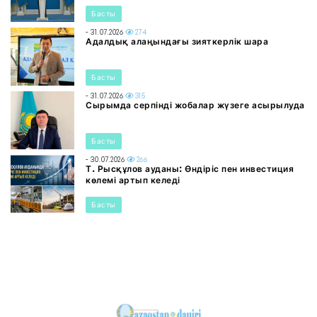
Басты
- 31.07.2026
274
Адалдық алаңындағы зияткерлік шара
Басты
- 31.07.2026
315
Сырымда серпінді жобалар жүзеге асырылуда
Басты
- 30.07.2026
266
Т. Рысқұлов ауданы: Өндіріс пен инвестиция
көлемі артып келеді
Басты