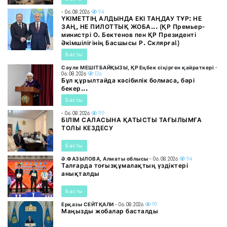
- 06.08.2026
94
ҮКІМЕТТІҢ АЛДЫНДА ЕКІ ТАҢДАУ ТҰР: НЕ
ЗАҢ, НЕ ПИЛОТТЫҚ ЖОБА... (ҚР Премьер-
министрі О. Бектенов пен ҚР Президенті
Әкімшілігінің Басшысы Р. Склярға!)
Басты
Сәуле МЕШІТБАЙҚЫЗЫ, ҚР Еңбек сіңірген қайраткері
-
06.08.2026
136
Бұл құрылтайда кәсібилік болмаса, бәрі
бекер...
Басты
- 06.08.2026
119
БІЛІМ САЛАСЫНА ҚАТЫСТЫ ТАҒЫЛЫМҒА
ТОЛЫ КЕЗДЕСУ
Басты
Ә.ФАЗЫЛОВА, Алматы облысы
- 06.08.2026
94
Талғарда тоғызқұмалақтың үздіктері
анықталды
Басты
Ерқазы СЕЙТҚАЛИ
- 06.08.2026
99
Маңызды жобалар басталды