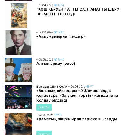
- 01.04.2026
1274
"КӨШ КЕРУЕНІ" АТТЫ САЛТАНАТТЫ ШЕРУ
ШЫМКЕНТТЕ ӨТЕДІ
- 18.03.2026
1392
«Аққу ғұмырлы тағдыр»
- 05.02.2026
1640
Алтын арқау (эссе)
Ерқазы СЕЙТҚАЛИ
- 06.08.2026
97
«Болашақ ойындары – 2026» шетелдік
қонақтары «Заң мен тәртіп» қағидатына
қолдау білдірді
Басты
- 06.08.2026
98
Трамптың пікірін Иран теріске шығарды
Басты