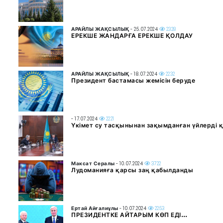
АРАЙЛЫ ЖАҚСЫЛЫҚ
- 25.07.2024
2328
ЕРЕКШЕ ЖАНДАРҒА ЕРЕКШЕ ҚОЛДАУ
АРАЙЛЫ ЖАҚСЫЛЫҚ
- 18.07.2024
2232
Президент бастамасы жемісін беруде
- 17.07.2024
2221
Үкімет су тасқынынан зақымданған үйлерді 
Максат Сералы
- 10.07.2024
3722
Лудоманияға қарсы заң қабылданды
Ертай Айғалиұлы
- 10.07.2024
2253
ПРЕЗИДЕНТКЕ АЙТАРЫМ КӨП ЕДІ…