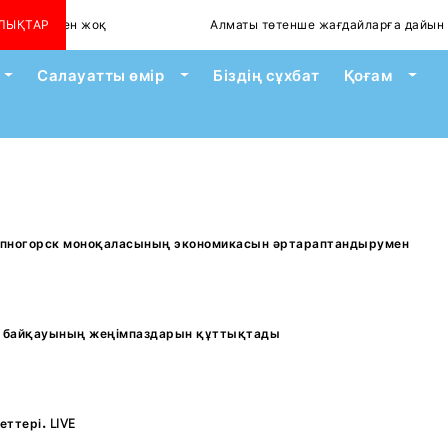
ейілген жоқ
ЛЫҚТАР
Алматы төтенше жағдайларға дайын ба?
Toggle Dropdown
Toggle Dropdown
Togg
Салауатты өмір
Біздің сұхбат
Қоғам
епногорск моноқаласының экономикасын әртараптандырумен
қ байқауының жеңімпаздарын құттықтады
ттері. LIVE