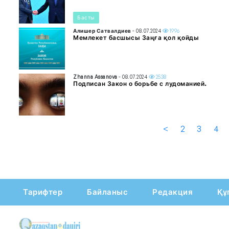
Басты
Алишер Сатвалдиев
- 08.07.2024
1996
Мемлекет басшысы Заңға қол қойды
Zhanna Assanova
- 08.07.2024
2538
Подписан Закон о борьбе с лудоманией.
<
2
3
4
Тарифтер
Байланыс
Редакция
Құ