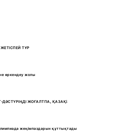
ЖЕТІСПЕЙ ТҰР
не өркендеу жолы
Т-ДӘСТҮРІҢДІ ЖОҒАЛТПА, ҚАЗАҚ!
лимпиада жеңімпаздарын құттықтады