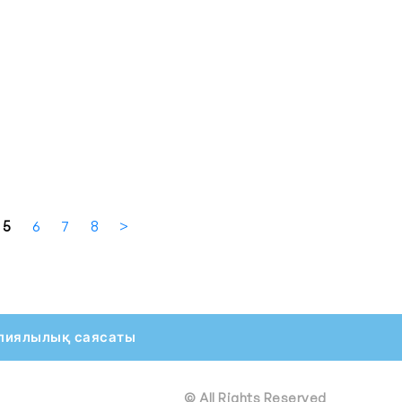
5
6
7
8
>
пиялылық саясаты
© All Rights Reserved