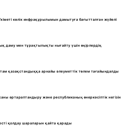
Үкіметі көлік инфрақұрылымын дамытуға бағытталған жүйелі
ық даму мен тұрақтылықты нығайту үшін өңірлердің
стам қазақстандыққа арнайы әлеуметтік төлем тағайындалды
аны әртараптандыру және республиканың өнеркәсіптік негізін
несті қолдау шараларын қайта қарады