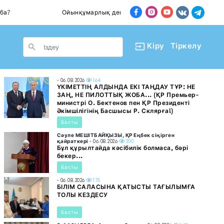
Ойынқұмарлық дендеп барады
Пәтер са
le Dropdown
Кіру
Тіркелу
- 06.08.2026
164
ҮКІМЕТТІҢ АЛДЫНДА ЕКІ ТАҢДАУ ТҰР: НЕ
ЗАҢ, НЕ ПИЛОТТЫҚ ЖОБА... (ҚР Премьер-
министрі О. Бектенов пен ҚР Президенті
Әкімшілігінің Басшысы Р. Склярға!)
Басты
Сәуле МЕШІТБАЙҚЫЗЫ, ҚР Еңбек сіңірген
қайраткері
- 06.08.2026
200
Бұл құрылтайда кәсібилік болмаса, бәрі
бекер...
Басты
- 06.08.2026
175
БІЛІМ САЛАСЫНА ҚАТЫСТЫ ТАҒЫЛЫМҒА
ТОЛЫ КЕЗДЕСУ
Басты