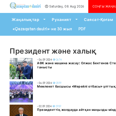
Saturday, 08 Aug 2026
Алматыда көшкін қаупі с
СОҢҒЫ ЖАҢА
Toggle Dropdown
Toggle Dropdown
Жаңалықтар
Руханият
Саясат-Қоғам
«Qazaqstan dauiri»- не 30 жыл
PDF
Президент және халық
- 06.09.2024
2674
АӨК және машина жасау: Олжас Бектенов Ст
танысты
- 06.09.2024
2599
Мемлекет басшысы «Мерейлі отбасы» ұлтты
- 02.09.2024
2959
Президенттің жолдауда айтқан маңызды мінде