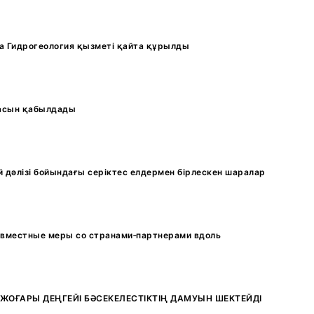
а Гидрогеология қызметі қайта құрылды
ғасын қабылдады
 дәлізі бойындағы серіктес елдермен бірлескен шаралар
овместные меры со странами-партнерами вдоль
ОҒАРЫ ДЕҢГЕЙІ БӘСЕКЕЛЕСТІКТІҢ ДАМУЫН ШЕКТЕЙДІ