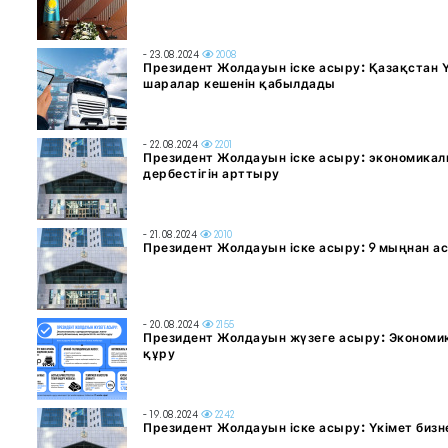
- 23.08.2024
2008
Президент Жолдауын іске асыру: Қазақстан 
шаралар кешенін қабылдады
- 22.08.2024
2201
Президент Жолдауын іске асыру: экономикал
дербестігін арттыру
- 21.08.2024
2010
Президент Жолдауын іске асыру: 9 мыңнан а
- 20.08.2024
2155
Президент Жолдауын жүзеге асыру: Экономик
құру
- 19.08.2024
2242
Президент Жолдауын іске асыру: Үкімет биз