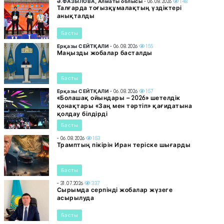
Ә.ФАЗЫЛОВА, Алматы облысы
- 06.08.2026
148
Талғарда тоғызқұмалақтың үздіктері
анықталды
Басты
Ерқазы СЕЙТҚАЛИ
- 06.08.2026
155
Маңызды жобалар басталды
Басты
Ерқазы СЕЙТҚАЛИ
- 06.08.2026
157
«Болашақ ойындары – 2026» шетелдік
қонақтары «Заң мен тәртіп» қағидатына
қолдау білдірді
Басты
- 06.08.2026
153
Трамптың пікірін Иран теріске шығарды
Басты
- 31.07.2026
337
Сырымда серпінді жобалар жүзеге
асырылуда
Басты