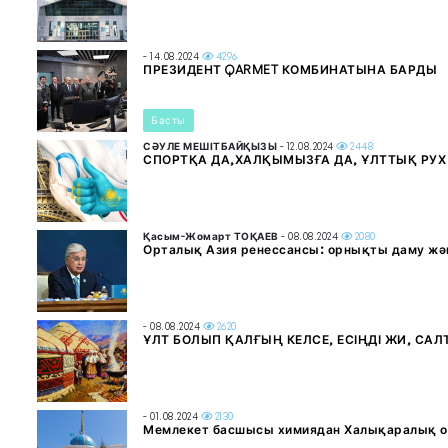
- 14.08.2024
4296
ПРЕЗИДЕНТ QARMET КОМБИНАТЫНА БАРДЫ
Басты
СӘУЛЕ МЕШІТБАЙҚЫЗЫ
- 12.08.2024
2448
СПОРТҚА ДА,ХАЛҚЫМЫЗҒА ДА, ҰЛТТЫҚ РУХ 
Қасым-Жомарт ТОҚАЕВ
- 08.08.2024
2080
Орталық Азия ренессансы: орнықты даму жә
- 08.08.2024
2620
ҰЛТ БОЛЫП ҚАЛҒЫҢ КЕЛСЕ, ЕСІҢДІ ЖИ, САЛ
- 01.08.2024
2130
Мемлекет басшысы химиядан Халықаралық о