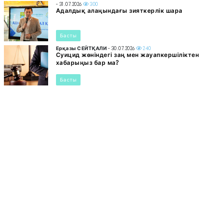
- 31.07.2026
300
Адалдық алаңындағы зияткерлік шара
Басты
Ерқазы СЕЙТҚАЛИ
- 30.07.2026
240
Суицид жөніндегі заң мен жауапкершіліктен
хабарыңыз бар ма?
Басты