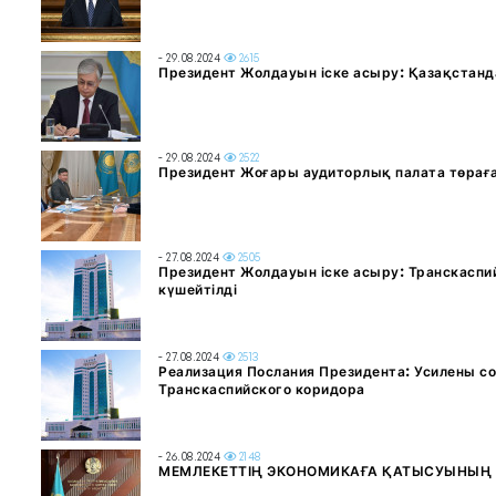
- 29.08.2024
2615
Президент Жолдауын іске асыру: Қазақстанд
- 29.08.2024
2522
Президент Жоғары аудиторлық палата төра
- 27.08.2024
2505
Президент Жолдауын іске асыру: Транскаспий
күшейтілді
- 27.08.2024
2513
Реализация Послания Президента: Усилены с
Транскаспийского коридора
- 26.08.2024
2148
МЕМЛЕКЕТТІҢ ЭКОНОМИКАҒА ҚАТЫСУЫНЫҢ Ж