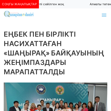
СОҢҒЫ ЖАҢАЛЫҚТАР
Алматыда көшкін қаупі сейілген жоқ
Алматы төтенш
ЕҢБЕК ПЕН БІРЛІКТІ
НАСИХАТТАҒАН
«ШАҢЫРАҚ» БАЙҚАУЫНЫҢ
ЖЕҢІМПАЗДАРЫ
МАРАПАТТАЛДЫ