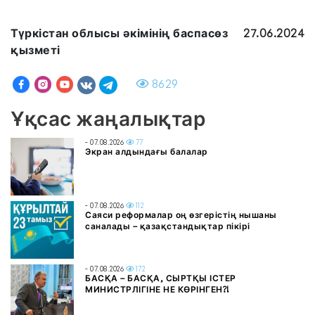
Түркістан облысы әкімінің баспасөз
27.06.2024
қызметі
8629
Ұқсас жаңалықтар
- 07.08.2026
77
Экран алдындағы балалар
- 07.08.2026
112
Саяси реформалар оң өзгерістің нышаны
саналады – қазақстандықтар пікірі
- 07.08.2026
172
БАСҚА – БАСҚА, СЫРТҚЫ ІСТЕР
МИНИСТРЛІГІНЕ НЕ КӨРІНГЕН?!