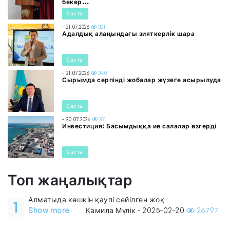
бекер...
Басты
- 31.07.2026
301
Адалдық алаңындағы зияткерлік шара
Басты
- 31.07.2026
340
Сырымда серпінді жобалар жүзеге асырылуда
Басты
- 30.07.2026
251
Инвестиция: Басымдыққа ие салалар өзгерді
Басты
Топ жаңалықтар
Алматыда көшкін қаупі сейілген жоқ
1
Show more
Камила Мүлік - 2025-02-20
26797