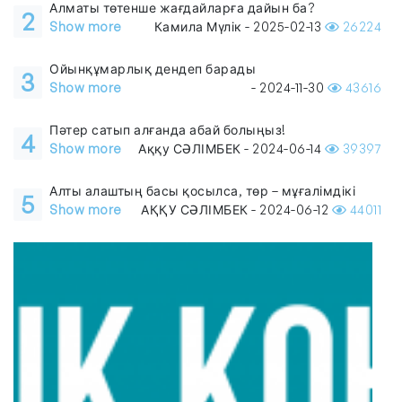
Алматы төтенше жағдайларға дайын ба?
2
Show more
Камила Мүлік - 2025-02-13
26224
Ойынқұмарлық дендеп барады
3
Show more
- 2024-11-30
43616
Пәтер сатып алғанда абай болыңыз!
4
Show more
Аққу СӘЛІМБЕК - 2024-06-14
39397
Алты алаштың басы қосылса, төр – мұғалімдікі
5
Show more
АҚҚУ СӘЛІМБЕК - 2024-06-12
44011