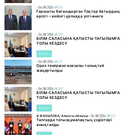
- 06.08.2026
193
Ғарышты бағындырған Тоқтар батырдың
ерлігі – кейінгі ұрпаққа үлгі-өнеге
- 06.08.2026
180
БІЛІМ САЛАСЫНА ҚАТЫСТЫ ТАҒЫЛЫМҒА
ТОЛЫ КЕЗДЕСУ
Басты
- 06.08.2026
131
Орал теміржол вокзалы толықтай
жаңартылды
- 06.08.2026
180
БІЛІМ САЛАСЫНА ҚАТЫСТЫ ТАҒЫЛЫМҒА
ТОЛЫ КЕЗДЕСУ
Басты
Ә.ФАЗЫЛОВА, Алматы облысы
- 06.08.2026
153
Талғарда тоғызқұмалақтың үздіктері
анықталды