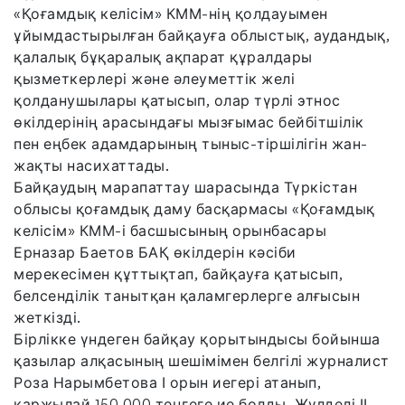
«Қоғамдық келісім» КММ-нің қолдауымен
ұйымдастырылған байқауға облыстық, аудандық,
қалалық бұқаралық ақпарат құралдары
қызметкерлері және әлеуметтік желі
қолданушылары қатысып, олар түрлі этнос
өкілдерінің арасындағы мызғымас бейбітшілік
пен еңбек адамдарының тыныс-тіршілігін жан-
жақты насихаттады.
Байқаудың марапаттау шарасында Түркістан
облысы қоғамдық даму басқармасы «Қоғамдық
келісім» КММ-і басшысының орынбасары
Ерназар Баетов БАҚ өкілдерін кәсіби
мерекесімен құттықтап, байқауға қатысып,
белсенділік танытқан қаламгерлерге алғысын
жеткізді.
Бірлікке үндеген байқау қорытындысы бойынша
қазылар алқасының шешімімен белгілі журналист
Роза Нарымбетова І орын иегері атанып,
қаржылай 150 000 теңгеге ие болды. Жүлделі ІІ