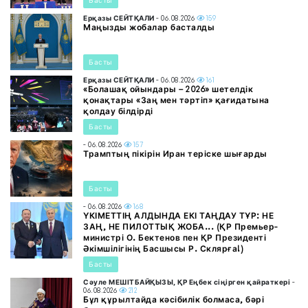
Басты
Ерқазы СЕЙТҚАЛИ
- 06.08.2026
159
Маңызды жобалар басталды
Басты
Ерқазы СЕЙТҚАЛИ
- 06.08.2026
161
«Болашақ ойындары – 2026» шетелдік
қонақтары «Заң мен тәртіп» қағидатына
қолдау білдірді
Басты
- 06.08.2026
157
Трамптың пікірін Иран теріске шығарды
Басты
- 06.08.2026
168
ҮКІМЕТТІҢ АЛДЫНДА ЕКІ ТАҢДАУ ТҰР: НЕ
ЗАҢ, НЕ ПИЛОТТЫҚ ЖОБА... (ҚР Премьер-
министрі О. Бектенов пен ҚР Президенті
Әкімшілігінің Басшысы Р. Склярға!)
Басты
Сәуле МЕШІТБАЙҚЫЗЫ, ҚР Еңбек сіңірген қайраткері
-
06.08.2026
212
Бұл құрылтайда кәсібилік болмаса, бәрі