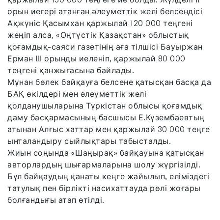
орын иегері атанған әлеуметтік желі белсендісі
Ақжүніс Қасымхан қаржылай 120 000 теңгені
жеңіп алса, «Оңтүстік Қазақстан» облыстық
қоғамдық-саяси газетінің аға тілшісі Бауыржан
Ерман ІІІ орынды иеленіп, қаржылай 80 000
теңгені қанжығасына байлады.
Мұнан бөлек байқауға белсене қатысқан басқа да
БАҚ өкілдері мен әлеуметтік желі
қолданушыларына Түркістан облысы қоғамдық
даму басқармасының басшысы Е.Күзембаевтың
атынан Алғыс хаттар мен қаржылай 30 000 теңге
ынталандыру сыйлықтары табысталды.
Жиын соңында «Шаңырақ» байқауына қатысқан
авторлардың шығармаларына шолу жүргізілді.
Бұл байқаудың қанаты кеңге жайылып, еліміздегі
татулық пен бірлікті насихаттауда рөлі жоғары
болғандығы атап өтілді.