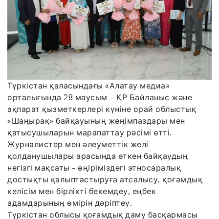
Түркістан қаласындағы «Алатау медиа»
орталығында 28 маусым – ҚР Байланыс және
ақпарат қызметкерлері күніне орай облыстық
«Шаңырақ» байқауының жеңімпаздары мен
қатысушыларын марапаттау рәсімі өтті.
Журналистер мен әлеуметтік желі
қолданушылары арасында өткен байқаудың
негізгі мақсаты - өңіріміздегі этносаралық
достықты қалыптастыруға атсалысу, қоғамдық
келісім мен бірлікті бекемдеу, еңбек
адамдарының өмірін дәріптеу.
Түркістан облысы қоғамдық даму басқармасы