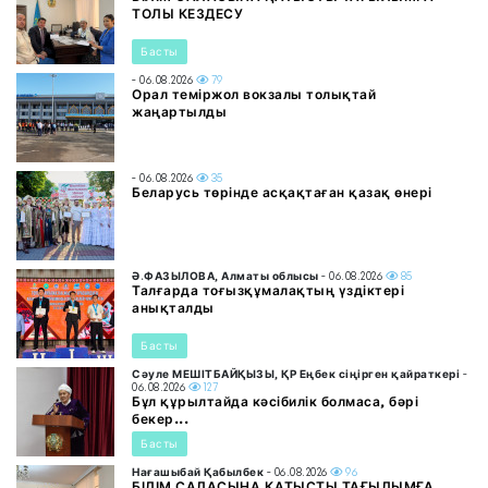
ТОЛЫ КЕЗДЕСУ
Басты
- 06.08.2026
79
Орал теміржол вокзалы толықтай
жаңартылды
- 06.08.2026
35
Беларусь төрінде асқақтаған қазақ өнері
Ә.ФАЗЫЛОВА, Алматы облысы
- 06.08.2026
85
Талғарда тоғызқұмалақтың үздіктері
анықталды
Басты
Сәуле МЕШІТБАЙҚЫЗЫ, ҚР Еңбек сіңірген қайраткері
-
06.08.2026
127
Бұл құрылтайда кәсібилік болмаса, бәрі
бекер...
Басты
Нағашыбай Қабылбек
- 06.08.2026
96
БІЛІМ САЛАСЫНА ҚАТЫСТЫ ТАҒЫЛЫМҒА