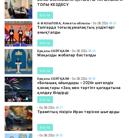
ТОЛЫ КЕЗДЕСУ
Басты
Ә.ФАЗЫЛОВА, Алматы облысы
- 06.08.2026
85
Талғарда тоғызқұмалақтың үздіктері
анықталды
Басты
Ерқазы СЕЙТҚАЛИ
- 06.08.2026
88
Маңызды жобалар басталды
Басты
Ерқазы СЕЙТҚАЛИ
- 06.08.2026
88
«Болашақ ойындары – 2026» шетелдік
қонақтары «Заң мен тәртіп» қағидатына
қолдау білдірді
Басты
- 06.08.2026
87
Трамптың пікірін Иран теріске шығарды
Басты
- 06.08.2026
80