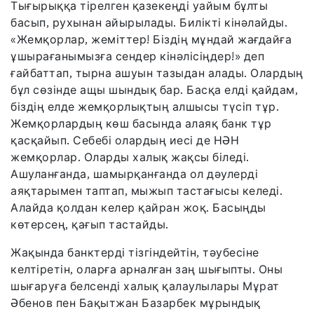
Тығырыққа тірелген қазекеңді уайым бұлты
басып, рухынан айырылады. Билікті кінәлайды.
«Жемқорлар, жеміттер! Біздің мұндай жағдайға
ұшырағанымызға сендер кінәлісіңдер!» деп
ғайбаттап, тырна ашуын тазыдан алады. Олардың
бұл сөзінде ащы шындық бар. Басқа елді қайдам,
біздің елде жемқорлықтың алшысы түсіп тұр.
Жемқорлардың көш басында алаяқ банк тұр
қасқайып. Себебі олардың иесі де НӘН
жемқорлар. Оларды халық жақсы біледі.
Ашуланғанда, шамырқанғанда ол дәулерді
аяқтарымен таптап, мыжып тастағысы келеді.
Алайда қолдан келер қайран жоқ. Басыңды
көтерсең, қағып тастайды.
Жақында банктерді тізгіндейтін, тәубесіне
келтіретін, оларға арналған заң шығыпты. Оны
шығаруға белсенді халық қалаулылары Мұрат
Әбенов пен Бақытжан Базарбек мұрындық