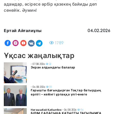
адамдар, әсіресе әрбір қазекең байиды деп
сенейік. Әумин!
Ертай Айғалиұлы
04.02.2026
1789
Ұқсас жаңалықтар
- 07.08.2026
22
Экран алдындағы балалар
- 06.08.2026
111
Ғарышты бағындырған Тоқтар батырдың
ерлігі – кейінгі ұрпаққа үлгі-өнеге
Нағашыбай Қабылбек
- 06.08.2026
96
БІЛІМ САЛАСЫНА ҚАТЫСТЫ ТАҒЫЛЫМҒА