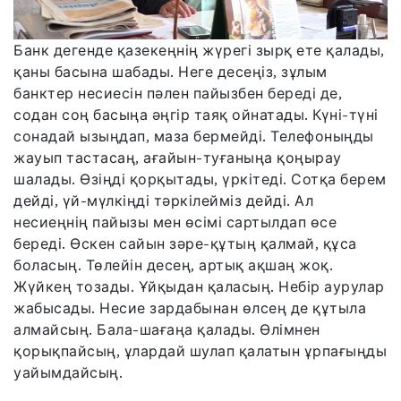
Банк дегенде қазекеңнің жүрегі зырқ ете қалады,
қаны басына шабады. Неге десеңіз, зұлым
банктер несиесін пәлен пайызбен береді де,
содан соң басыңа әңгір таяқ ойнатады. Күні-түні
сонадай ызыңдап, маза бермейді. Телефоныңды
жауып тастасаң, ағайын-туғаныңа қоңырау
шалады. Өзіңді қорқытады, үркітеді. Сотқа берем
дейді, үй-мүлкіңді тәркілейміз дейді. Ал
несиеңнің пайызы мен өсімі сартылдап өсе
береді. Өскен сайын зәре-құтың қалмай, құса
боласың. Төлейін десең, артық ақшаң жоқ.
Жүйкең тозады. Ұйқыдан қаласың. Небір аурулар
жабысады. Несие зардабынан өлсең де құтыла
алмайсың. Бала-шағаңа қалады. Өлімнен
қорықпайсың, ұлардай шулап қалатын ұрпағыңды
уайымдайсың.