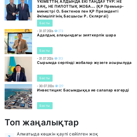
ҮКІМЕТТІҢ АЛДЫНДА ЕКІ ТАҢДАУ ТҰР: НЕ
ЗАҢ, НЕ ПИЛОТТЫҚ ЖОБА... (ҚР Премьер-
министрі О. Бектенов пен ҚР Президенті
Әкімшілігінің Басшысы Р. Склярға!)
Басты
- 31.07.2026
273
Адалдық алаңындағы зияткерлік шара
Басты
- 31.07.2026
313
Сырымда серпінді жобалар жүзеге асырылуда
Басты
- 30.07.2026
229
Инвестиция: Басымдыққа ие салалар өзгерді
Басты
Топ жаңалықтар
Алматыда көшкін қаупі сейілген жоқ