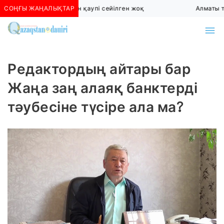
СОҢҒЫ ЖАҢАЛЫҚТАР
Алматыда көшкін қаупі сейілген жоқ
Алматы тө
Редактордың айтары бар
Жаңа заң алаяқ банктерді
тәубесіне түсіре ала ма?