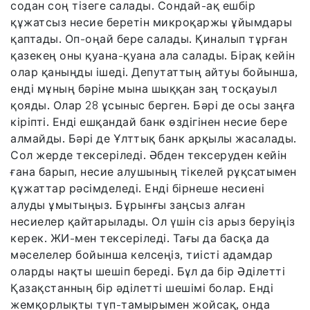
содан соң тізеге салады. Сондай-ақ ешбір
құжатсыз несие беретін микроқаржы ұйымдары
қаптады. Оп-оңай бере салады. Қиналып тұрған
қазекең оны қуана-қуана ала салады. Бірақ кейін
олар қаныңды ішеді. Депутаттың айтуы бойынша,
енді мұның бәріне мына шыққан заң тосқауыл
қояды. Олар 28 ұсыныс берген. Бәрі де осы заңға
кіріпті. Енді ешқандай банк өздігінен несие бере
алмайды. Бәрі де Ұлттық банк арқылы жасалады.
Сол жерде тексеріледі. Әбден тексеруден кейін
ғана барып, несие алушының тікелей рұқсатымен
құжаттар рәсімделеді. Енді бірнеше несиені
алуды ұмытыңыз. Бұрынғы заңсыз алған
несиелер қайтарылады. Ол үшін сіз арыз беруіңіз
керек. ЖИ-мен тексеріледі. Тағы да басқа да
мәселелер бойынша келсеңіз, тиісті адамдар
оларды нақты шешіп береді. Бұл да бір Әділетті
Қазақстанның бір әділетті шешімі болар. Енді
жемқорлықты түп-тамырымен жойсақ, онда