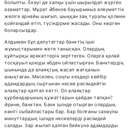
болыпты. Екеуі де халқы үшін шырылдап жүрген
азаматтар. Мұрат Әбенов бауырымыз әлеуметтік
желіге арнайы шығып, шыққан заң туралы қолмен
қойғандай етіп, түсіндірме жасады. Оны көрген
боларсыздар.
Алдымен бұл депутаттар банктің ішкі
жұмыстарымен жете танысқан. Олардың
құйтырқы әрекеттерін зерттеген. Оларға қалай
тосқауыл қоюды әбден ойластырған. Банктердің
шынында да алаяқтық жасап жатқанын
анықтаған. Мәселен, соңғы кездері кейбір
адамдардың сыртынан несие рәсімдейтін
алаяқтар қаптап кетті. Ол алаяқтар
құрбандарының құжаттарын қайдан тапқан?
Әрине, банктен. Банк ішінде отырған олардың
кәнігі сыбайластары бар. Бар болғаны санаулы
минуттардың ішінде несиелерді рәсімдей
салады. Зар жылап қалған бейкүнә адамдарды