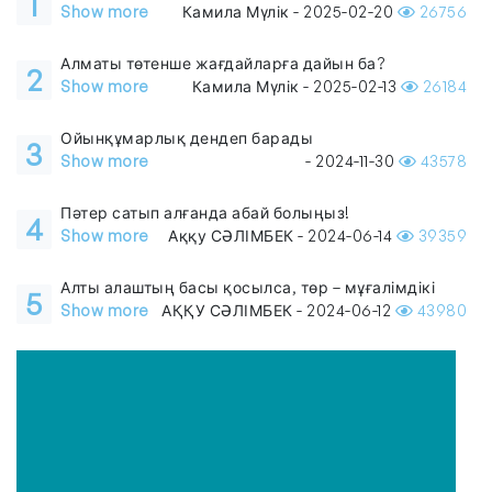
1
Show more
Камила Мүлік - 2025-02-20
26756
Алматы төтенше жағдайларға дайын ба?
2
Show more
Камила Мүлік - 2025-02-13
26184
Ойынқұмарлық дендеп барады
3
Show more
- 2024-11-30
43578
Пәтер сатып алғанда абай болыңыз!
4
Show more
Аққу СӘЛІМБЕК - 2024-06-14
39359
Алты алаштың басы қосылса, төр – мұғалімдікі
5
Show more
АҚҚУ СӘЛІМБЕК - 2024-06-12
43980