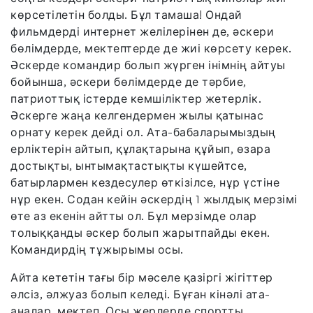
көрсетілетін болды. Бұл тамаша! Ондай
фильмдерді интернет желілерінен де, әскери
бөлімдерде, мектептерде де жиі көрсету керек.
Әскерде командир болып жүрген інімнің айтуы
бойынша, әскери бөлімдерде де тәрбие,
патриоттық істерде кемшіліктер жетерлік.
Әскерге жаңа келгендермен жылы қатынас
орнату керек дейді ол. Ата-бабаларымыздың
ерліктерін айтып, құлақтарына құйып, өзара
достықты, ынтымақтастықты күшейтсе,
батырлармен кездесулер өткізілсе, нұр үстіне
нұр екен. Содан кейін әскердің 1 жылдық мерзімі
өте аз екенін айтты ол. Бұл мерзімде олар
толыққанды әскер болып жарытпайды екен.
Командирдің тұжырымы осы.
Айта кететін тағы бір мәселе қазіргі жігіттер
әлсіз, әлжуаз болып келеді. Бұған кінәлі ата-
аналар, мектеп. Осы жерлерде спортты