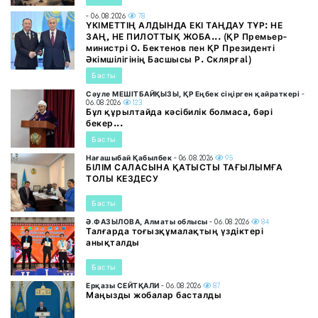
- 06.08.2026
78
ҮКІМЕТТІҢ АЛДЫНДА ЕКІ ТАҢДАУ ТҰР: НЕ
ЗАҢ, НЕ ПИЛОТТЫҚ ЖОБА... (ҚР Премьер-
министрі О. Бектенов пен ҚР Президенті
Әкімшілігінің Басшысы Р. Склярға!)
Басты
Сәуле МЕШІТБАЙҚЫЗЫ, ҚР Еңбек сіңірген қайраткері
-
06.08.2026
123
Бұл құрылтайда кәсібилік болмаса, бәрі
бекер...
Басты
Нағашыбай Қабылбек
- 06.08.2026
95
БІЛІМ САЛАСЫНА ҚАТЫСТЫ ТАҒЫЛЫМҒА
ТОЛЫ КЕЗДЕСУ
Басты
Ә.ФАЗЫЛОВА, Алматы облысы
- 06.08.2026
84
Талғарда тоғызқұмалақтың үздіктері
анықталды
Басты
Ерқазы СЕЙТҚАЛИ
- 06.08.2026
87
Маңызды жобалар басталды