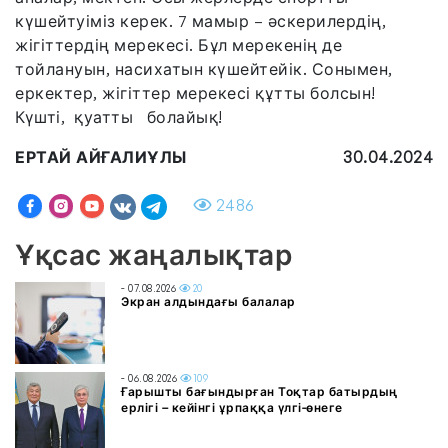
күшейтуіміз керек. 7 мамыр – әскерилердің,
жігіттердің мерекесі. Бұл мерекенің де
тойлануын, насихатын күшейтейік. Сонымен,
еркектер, жігіттер мерекесі құтты болсын!
Күшті, қуатты болайық!
ЕРТАЙ АЙҒАЛИҰЛЫ
30.04.2024
2486
Ұқсас жаңалықтар
- 07.08.2026
20
Экран алдындағы балалар
- 06.08.2026
109
Ғарышты бағындырған Тоқтар батырдың
ерлігі – кейінгі ұрпаққа үлгі-өнеге