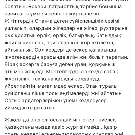
болатын. Әскери-патриоттық тәрбие бойынша
насихат жұмысы кеңінен жүргізілетін.
Жігіттердің Отанға деген сүйіспеншілік сезімі
ұшталып, олардың жігерлеріне жігер, рухтарына
рух қосатын ерлік, өрлік, батырлық, батылдық
жайлы кинолар, оқиғалар көп көрсетілетін,
айтылатын. Сол кездері де әскер қатарында
жүргендердің арасында өлім жиі болып тұратын.
Бірақ әскерге баруға деген үрей, қорқыныш
атымен жоқ еді. Мектептерде ол кезде сабақ
жүргізіліп, тек қана қаруды қолдануды
үйретпейтін, мұғалімдер әскер, Отан туралы
сүйіспеншілікке толы әңгімелерді жиі айтатын.
Соғыс ардагерлерімен үнемі кездесулер
ұйымдастырылатын.
Жақсы да өнегелі осындай игі істер тәуелсіз
Қазақстанымызда қазір жүргізілмейді. Қазір
соңғы кездері әскери-патриоттық кинолар жиі