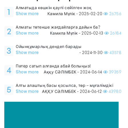
Алматыда көшкін қаупі сейілген жоқ
1
Show more
Камила Мүлік - 2025-02-20
26756
Алматы төтенше жағдайларға дайын ба?
2
Show more
Камила Мүлік - 2025-02-13
26184
Ойынқұмарлық дендеп барады
3
Show more
- 2024-11-30
43578
Пәтер сатып алғанда абай болыңыз!
4
Show more
Аққу СӘЛІМБЕК - 2024-06-14
39359
Алты алаштың басы қосылса, төр – мұғалімдікі
5
Show more
АҚҚУ СӘЛІМБЕК - 2024-06-12
43980