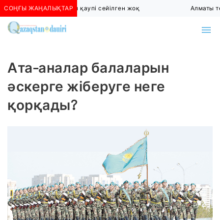
СОҢҒЫ ЖАҢАЛЫҚТАР
Алматыда көшкін қаупі сейілген жоқ
Алматы тө
Ата-аналар балаларын
әскерге жіберуге неге
қорқады?