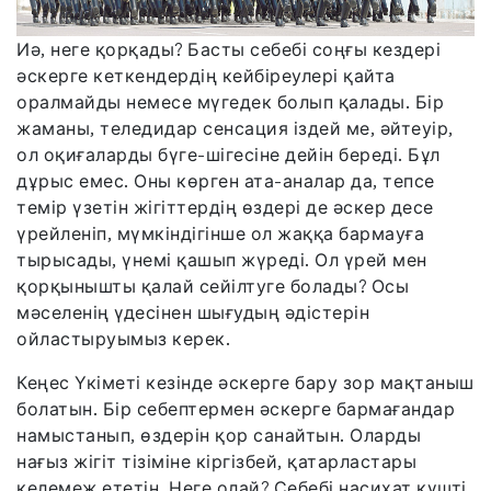
Иә, неге қорқады? Басты себебі соңғы кездері
әскерге кеткендердің кейбіреулері қайта
оралмайды немесе мүгедек болып қалады. Бір
жаманы, теледидар сенсация іздей ме, әйтеуір,
ол оқиғаларды бүге-шігесіне дейін береді. Бұл
дұрыс емес. Оны көрген ата-аналар да, тепсе
темір үзетін жігіттердің өздері де әскер десе
үрейленіп, мүмкіндігінше ол жаққа бармауға
тырысады, үнемі қашып жүреді. Ол үрей мен
қорқынышты қалай сейілтуге болады? Осы
мәселенің үдесінен шығудың әдістерін
ойластыруымыз керек.
Кеңес Үкіметі кезінде әскерге бару зор мақтаныш
болатын. Бір себептермен әскерге бармағандар
намыстанып, өздерін қор санайтын. Оларды
нағыз жігіт тізіміне кіргізбей, қатарластары
келемеж ететін. Неге олай? Себебі насихат күшті