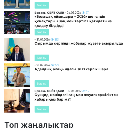
Басты
Ерқазы СЕЙТҚАЛИ
- 06.08.2026
87
«Болашақ ойындары – 2026» шетелдік
қонақтары «Заң мен тәртіп» қағидатына
қолдау білдірді
Басты
- 31.07.2026
313
Сырымда серпінді жобалар жүзеге асырылуда
Басты
- 31.07.2026
273
Адалдық алаңындағы зияткерлік шара
Басты
Ерқазы СЕЙТҚАЛИ
- 30.07.2026
219
Суицид жөніндегі заң мен жауапкершіліктен
хабарыңыз бар ма?
Басты
Топ жаңалықтар