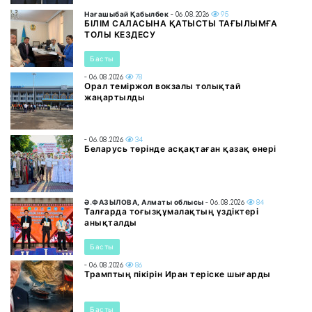
Нағашыбай Қабылбек
- 06.08.2026
95
БІЛІМ САЛАСЫНА ҚАТЫСТЫ ТАҒЫЛЫМҒА
ТОЛЫ КЕЗДЕСУ
Басты
- 06.08.2026
78
Орал теміржол вокзалы толықтай
жаңартылды
- 06.08.2026
34
Беларусь төрінде асқақтаған қазақ өнері
Ә.ФАЗЫЛОВА, Алматы облысы
- 06.08.2026
84
Талғарда тоғызқұмалақтың үздіктері
анықталды
Басты
- 06.08.2026
86
Трамптың пікірін Иран теріске шығарды
Басты