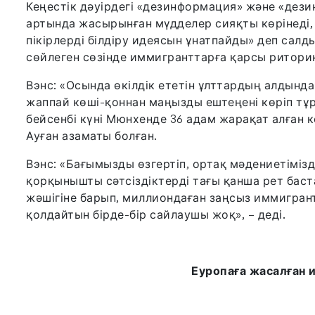
Кеңестік дәуірдегі «дезинформация» және «де
артында жасырынған мүдделер сияқты көрінеді, 
пікірлерді білдіру идеясын ұнатпайды» деп сал
сөйлеген сөзінде иммигранттарға қарсы ритори
Вэнс: «Осында өкілдік ететін ұлттардың алдында
жаппай көші-қоннан маңызды ештеңені көріп тұрғ
бейсенбі күні Мюнхенде 36 адам жарақат алған кө
Ауған азаматы болған.
Вэнс: «Бағымызды өзгертіп, ортақ мәдениетіміз
қорқынышты сәтсіздіктерді тағы қанша рет баст
жәшігіне барып, миллиондаған заңсыз иммигра
қолдайтын бірде-бір сайлаушы жоқ», – деді.
Еуропаға жасалған