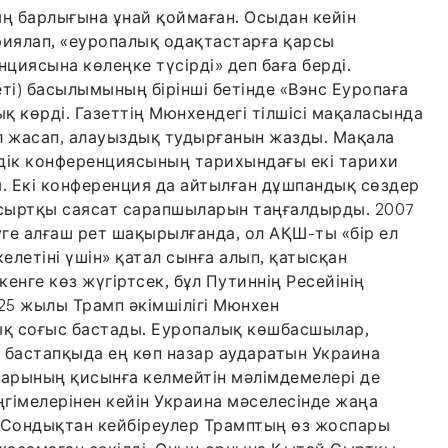
ң барлығына ұнай қоймаған. Осыдан кейін
иялап, «еуропалық одақтастарға қарсы
ясына көлеңке түсірді» деп баға берді.
ті) басылымының бірінші бетінде «Вэнс Еуропаға
 көрді. Газеттің Мюнхендегі тілшісі мақаласында
л жасап, алауыздық тудырғанын жазды. Мақала
дік конференциясының тарихындағы екі тарихи
. Екі конференция да айтылған дұшпандық сөздер
н сыртқы саясат сарапшыларын таңғалдырды. 2007
ге алғаш рет шақырылғанда, ол АҚШ-ты «бір ел
елетіні үшін» қатал сынға алып, қатысқан
нге көз жүгіртсек, бұл Путиннің Ресейінің
25 жылы Трамп әкімшілігі Мюнхен
қ соғыс бастады. Еуропалық көшбасшылар,
л бастапқыда ең көп назар аударатын Украина
ларының қисынға келмейтін мәлімдемелері де
ңгімелерінен кейін Украина мәселесінде жаңа
. Сондықтан кейбіреулер Трамптың өз жоспары