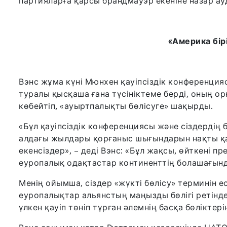
партияларға қарсы брандмауэр екеніне назар ау
«Америка бір
Вэнс жұма күні Мюнхен қауіпсіздік конференция
туралы қысқаша ғана түсініктеме берді, оның 
көбейтіп, «ауыртпалықты бөлісуге» шақырды.
«Бұл қауіпсіздік конференциясы және сіздердің
алдағы жылдары қорғаныс шығындарын нақты қ
екенсіздер», – деді Вэнс: «Бұл жақсы, өйткені п
еуропалық одақтастар континенттің болашағынд
Менің ойымша, сіздер «жүкті бөлісу» терминін е
еуропалықтар альянстың маңызды бөлігі ретінд
үлкен қауіп төніп тұрған әлемнің басқа бөліктері