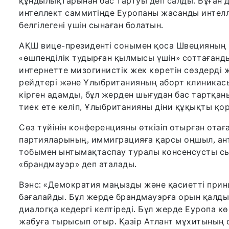
құндылықтарынан бас тартуы деп салды. Бұған 
интеллект саммитінде Еуропаны жасанды интелл
белгілегені үшін сынаған болатын.
АҚШ вице-президенті сонымен қоса Швецияның 
«өшпенділік тудырған қылмысы үшін» соттағанд
интернетте мизогинистік жек көретін сөздерді ж
рейдтері және Ұлыбританияның аборт клиникасы
кірген адамды, бұл жерден шығудан бас тартқан
тиек ете келіп, Ұлыбританияны діни құқықты қор
Сөз түйінін конференцияны өткізіп отырған отаға
партияларының, иммиграцияға қарсы оңшыл, ан
тобымен ынтымақтаспау туралы консенсусты сын
«брандмауэр» деп аталады.
Вэнс: «Демократия маңызды және қасиетті принц
бағалайды. Бұл жерде брандмауэрға орын қалды
диалогқа кедергі келтіреді. Бұл жерде Еуропа 
жабуға тырысып отыр. Қазір Атлант мұхитының о