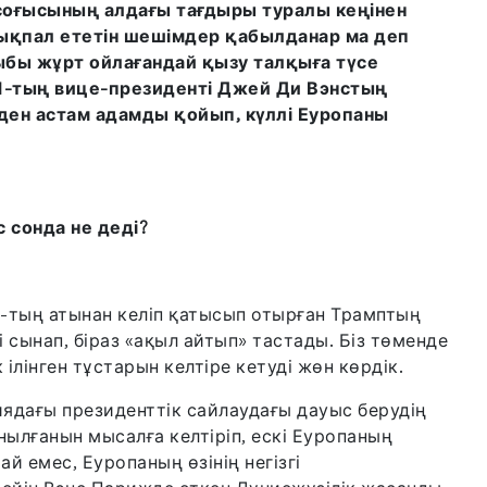
соғысының алдағы тағдыры туралы кеңінен
 ықпал ететін шешімдер қабылданар ма деп
рыбы жұрт ойлағандай қызу талқыға түсе
Ш-тың вице-президенті Джей Ди Вэнстың
ен астам адамды қойып, күллі Еуропаны
 сонда не деді?
тың атынан келіп қатысып отырған Трамптың
сынап, біраз «ақыл айтып» тастады. Біз төменде
лінген тұстарын келтіре кетуді жөн көрдік.
ядағы президенттік сайлаудағы дауыс берудің
нылғанын мысалға келтіріп, ескі Еуропаның
й емес, Еуропаның өзінің негізгі