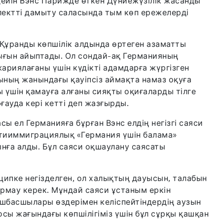
дейін Вэнс Парижде өткен Дүниежүзілік жасанды
ектті дамыту саласында тым көп ережелерді
Құранды көпшілік алдында өртеген азаматты
ығын айыптады. Ол сондай-ақ Германияның
ариялағаны үшін күдікті адамдарға жүргізген
ның жанындағы қауіпсіз аймақта намаз оқуға
ы үшін қамауға алғаны сияқты оқиғаларды тілге
ғауда кері кетті деп жазғырды.
сы ел Германияға бұрған Вэнс елдің негізгі саяси
тииммиграциялық «Германия үшін балама»
ға алды. Бұл саяси оқшаулану саясаты
ипке негізделген, ол халықтың дауысын, талабын
рмау керек. Мұндай саяси ұстаным еркін
көшбасшылары өздерімен келіспейтіндердің аузын
сы жағындағы көпшілігіміз үшін бұл сұрқы қашқан