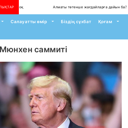
оқ
ЛЫҚТАР
Алматы төтенше жағдайларға дайын ба?
Toggle Dropdown
Toggle Dropdown
Togg
Салауатты өмір
Біздің сұхбат
Қоғам
 Мюнхен саммиті