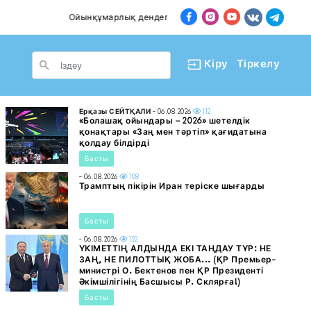
Ойынқұмарлық дендеп барады
Пәтер сатып алған
le Dropdown
Кіру
Тіркелу
Ерқазы СЕЙТҚАЛИ
- 06.08.2026
112
«Болашақ ойындары – 2026» шетелдік
қонақтары «Заң мен тәртіп» қағидатына
қолдау білдірді
Басты
- 06.08.2026
108
Трамптың пікірін Иран теріске шығарды
Басты
- 06.08.2026
122
ҮКІМЕТТІҢ АЛДЫНДА ЕКІ ТАҢДАУ ТҰР: НЕ
ЗАҢ, НЕ ПИЛОТТЫҚ ЖОБА... (ҚР Премьер-
министрі О. Бектенов пен ҚР Президенті
Әкімшілігінің Басшысы Р. Склярға!)
Басты