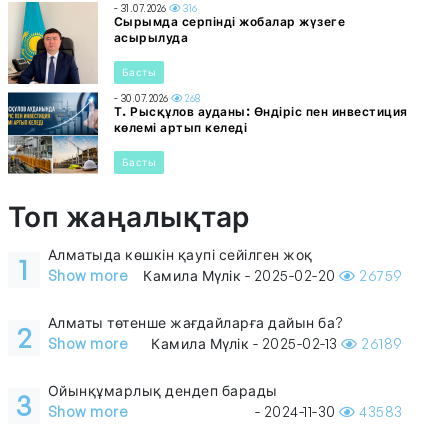
- 31.07.2026
316
Сырымда серпінді жобалар жүзеге
асырылуда
Басты
- 30.07.2026
268
Т. Рысқұлов ауданы: Өндіріс пен инвестиция
көлемі артып келеді
Басты
Топ жаңалықтар
Алматыда көшкін қаупі сейілген жоқ
1
Show more
Камила Мүлік - 2025-02-20
26759
Алматы төтенше жағдайларға дайын ба?
2
Show more
Камила Мүлік - 2025-02-13
26189
Ойынқұмарлық дендеп барады
3
Show more
- 2024-11-30
43583