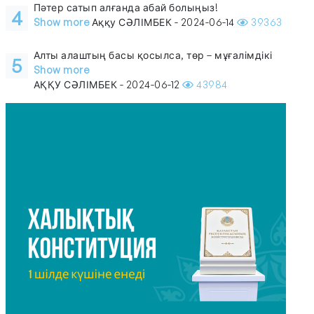
Пәтер сатып алғанда абай болыңыз!
4
Show more
Аққу СӘЛІМБЕК - 2024-06-14
39363
Алты алаштың басы қосылса, төр – мұғалімдікі
5
Show more
АҚҚУ СӘЛІМБЕК - 2024-06-12
43984