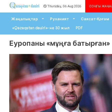
Thursday, 06 Aug 2026
Алматыда көшкін қаупі сейілген ж
СОҢҒЫ ЖАҢА
Toggle Dropdown
Toggle Dropdown
Жаңалықтар
Руханият
Саясат-Қоғам
«Qazaqstan dauiri»- не 30 жыл
PDF
Еуропаны «мұңға батырған»