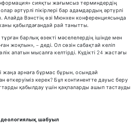
зинформация» сияқты жағымсыз терминдердің
олар әртүрлі пікірлері бар адамдардың әртүрлі
ды. Алайда Вэнстің өзі Мюнхен конференциясында
каны қабылдағандай рай танытты.
 тұрған барлық өзекті мәселелердің ішінде мен
ан жоқпын», – деді. Ол сөзін сабақтай келіп
лік апатын мысалға келтірді. Күдікті 24 жастағы
ді жаңа арнаға бұрмас бұрын, осындай
ан өткеруіміз керек? Бұл континентте дауыс беру
нттарды қабылдау үшін қақпаларды ашып тастауды
 идеологиялық шабуыл