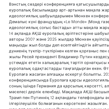
Вэнстың сөздері конференцияға қатысушыларды
еуропалық басылымдар арт-артынан мақала жар
идеологиялық шабуылдарымен Мюнхен конференци
Демалыс күні француздың «Le Monde» (Монд газе
идеологиялық соғыс бастады» атты мақала жарық
14 ақпанда АҚШ еуропалық әріптестеріне шабуы
авторы 2007 және 2025 жылдар Мюнхен қауіпсіз
маңызды жыл болды деп есептейтіндігін айтыпты
дүниенің түкпір-түкпірінен келген қорғаныс пе
жылы Ресей президенті Владимир Путин кездесу
үстемдік ететін халықаралық тәртіп орнатқысы к
еуропалық одақтастарды таңғалдырған екен. Өтке
Еуропаға жасаған алғашқы ескертуі болыпты. 20
конференциясында Еуропаға қарсы идеологиялы
соның ішінде Германия да қарсылық көрсетті, а
мәселесі дерлік еленбеді. Мақалада АҚШ басшы
Трамп пен Путиннің 12 ақпандағы телефондағы ә
ілгерілеушілік болмағанын көрсеткені жазылған