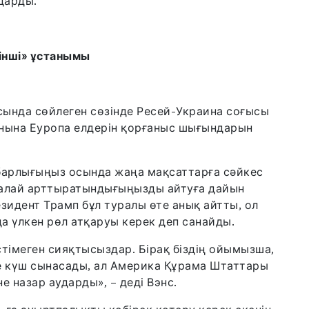
дарды.
інші» ұстанымы
сында сөйлеген сөзінде Ресей-Украина соғысы
орнына Еуропа елдерін қорғаныс шығындарын
 барлығыңыз осында жаңа мақсаттарға сәйкес
алай арттыратындығыңызды айтуға дайын
резидент Трамп бұл туралы өте анық айтты, ол
а үлкен рөл атқаруы керек деп санайды.
стімеген сияқтысыздар. Бірақ біздің ойымызша,
е күш сынасады, ал Америка Құрама Штаттары
не назар аударды», – деді Вэнс.