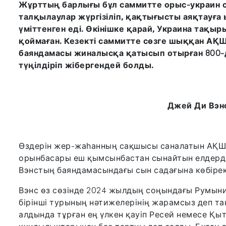
Жұрттың барлығы бұл саммитте орыс-украин 
талқылаулар жүргізіліп, қақтығысты аяқтауға
үміттенген еді. Өкінішке қарай, Украина тақы
қоймаған. Кезекті саммитте сөзге шыққан АҚ
баяндамасы жиналысқа қатысып отырған 800-д
түңілдіріп жібергендей болды.
Джей Ди Вэнс
Өздерін жер-жаһанның сақшысы саналатын АҚШ-
орынбасары еш қымсынбастан сынайтын елдерді 
Вэнстың баяндамасындағы сын садағына көбірек і
Вэнс өз сөзінде 2024 жылдың соңындағы Румыни
бірінші турының нәтижелерінің жарамсыз деп та
алдында тұрған ең үлкен қауіп Ресей немесе Қыта