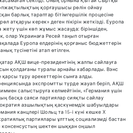
жасамаған секілді. Оның орнына Қытай Сыртқы
 көпжақтылықтың қорғаушысы рөлін ойнау
қан барлық тараптар бітімгершілік процесіне
л атқаруы керек» деген пікірін жеткізді. Еуропа
а жету үшін көп жұмыс жасауда: біріншіден,
к, олар Украинаға Ресей таңып отырған
қалада Еуропа елдерінің қорғаныс бюджеттерін
анық түсінетіні атап өтілген.
атар АҚШ вице-президентінің жалпы сайлауға
ын қолдағаны туралы арнайы хабарлады. Вэнс
 қарсы тұру әрекеттерін сынға алды.
енциясында экспромтты түрде жауап беріп, АҚШ
иммен салыстыруға келмейтінін, «Германия үшін
ың басқа саяси партиялар сияқты сайлау
емократия азшылықтың қаскүнемдік шабуылдары
рмания канцлері Шольц та 15-і күні кешке X
ратиялық партиялары ұлттық социализмді бастан
бұл консенсустың шектен шыққан оңшыл