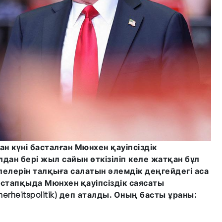
ан күні басталған Мюнхен қауіпсіздік
дан бері жыл сайын өткізіліп келе жатқан бұл
лелерін талқыға салатын әлемдік деңгейдегі аса
тапқыда Мюнхен қауіпсіздік саясаты
herheitspolitik) деп аталды. Оның басты ұраны: