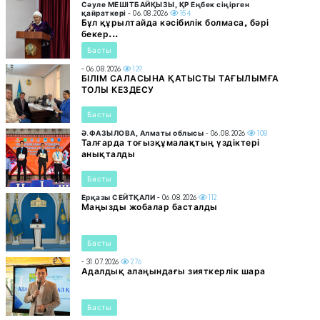
Сәуле МЕШІТБАЙҚЫЗЫ, ҚР Еңбек сіңірген
қайраткері
- 06.08.2026
154
Бұл құрылтайда кәсібилік болмаса, бәрі
бекер...
Басты
- 06.08.2026
129
БІЛІМ САЛАСЫНА ҚАТЫСТЫ ТАҒЫЛЫМҒА
ТОЛЫ КЕЗДЕСУ
Басты
Ә.ФАЗЫЛОВА, Алматы облысы
- 06.08.2026
108
Талғарда тоғызқұмалақтың үздіктері
анықталды
Басты
Ерқазы СЕЙТҚАЛИ
- 06.08.2026
112
Маңызды жобалар басталды
Басты
- 31.07.2026
276
Адалдық алаңындағы зияткерлік шара
Басты