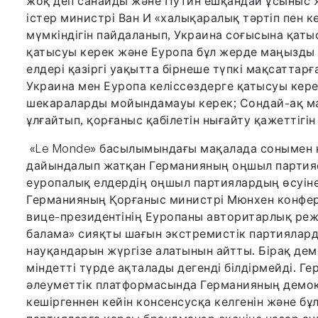
жоқ деп санайды және Путин ешқандай ұсыныс 
істер министрі Ван И «халықаралық тәртіп пен
мүмкіндігін пайдаланып, Украина соғысына қатыс
қатысуы керек және Еуропа бұл жерде маңызды рө
елдері қазіргі уақытта бірнеше түпкі мақсаттарғ
Украина мен Еуропа келіссөздерге қатысуы кере
шекараларды мойындамауы керек; Сондай-ақ ма
ұлғайтып, қорғаныс қабілетін нығайту қажеттігін 
«Le Monde» басылымындағы мақалада сонымен қ
дайындалып жатқан Германияның оңшыл партияс
еуропалық елдердің оңшыл партиялардың өсуіне
Германияның Қорғаныс министрі Мюнхен конфер
вице-президентінің Еуропаны авторитарлық реж
балама» сияқты шағын экстремистік партиялард
науқандарын жүргізе алатынын айтты. Бірақ д
міндетті түрде ақталады дегенді білдірмейді. Ге
әлеуметтік платформасында Германияның демок
кешіргеннен кейін консенсусқа келгенін және 