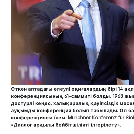
Өткен аптадағы елеулі оқиғалардың бірі 14 ақп
конференциясының 61-саммиті болды. 1963 жыл
дәстүрлі кеңес, халықаралық қауіпсіздік мәсе
ауқымды конференция болып табылады. Ол бас
конференциясы (нем. Münchner Konferenz für Sic
«Диалог арқылы бейбітшілікті ілгерілету».