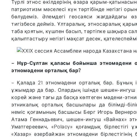
Түрлі этнос өкілдерінің өзара қарым-қатынасы
патриотизм мәселесі күн тәртібінде негізгі орын
бөлудеміз. Әлемдегі геосаяси жағдайдағы өз
тигізбесе дейміз. Ұлтаралық, этносаралық қары
таба қоятын, күшпен басып, тәртіпке шақыра сал
қалыптастыру негізгі мақсат десек, қателеспейм
– Нұр-Сұлтан қаласы бойынша этномәдени о
этномәдени орталық бар?
– Қалада 21 этномәдени орталық бар. Бұның 
ұжымдар да бар. Олардың ішінде шешен-ингуш о
корей және тағы да басқа көптеген мәдени-этн
этникалық орталық басшылары да білімді-білі
неміс қоғамының басшысы Берг Игорь Вернеров
Атама Геннадьевич, шешен-ингуш «Вайнах» эт
Уматгереевич, «Polacy» қоғамдық бірлестігі
«Хазар» әзербайжан этномәдени бірлестігінің