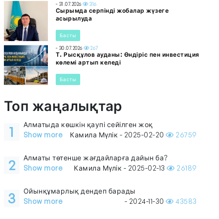
- 31.07.2026
316
Сырымда серпінді жобалар жүзеге
асырылуда
Басты
- 30.07.2026
267
Т. Рысқұлов ауданы: Өндіріс пен инвестиция
көлемі артып келеді
Басты
Топ жаңалықтар
Алматыда көшкін қаупі сейілген жоқ
1
Show more
Камила Мүлік - 2025-02-20
26759
Алматы төтенше жағдайларға дайын ба?
2
Show more
Камила Мүлік - 2025-02-13
26189
Ойынқұмарлық дендеп барады
3
Show more
- 2024-11-30
43583