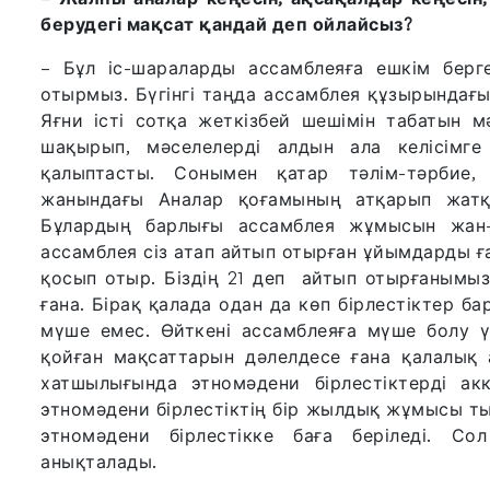
берудегі мақсат қандай деп ойлайсыз?
– Бұл іс-шараларды ассамблеяға ешкім берг
отырмыз. Бүгінгі таңда ассамблея құзырындағ
Яғни істі сотқа жеткізбей шешімін табатын м
шақырып, мәселелерді алдын ала келісім
қалыптасты. Сонымен қатар тәлім-тәрбие, 
жанындағы Аналар қоғамының атқарып жатқа
Бұлардың барлығы ассамблея жұмысын жан-
ассамблея сіз атап айтып отырған ұйымдарды ға
қосып отыр. Біздің 21 деп айтып отырғанымыз,
ғана. Бірақ қалада одан да көп бірлестіктер б
мүше емес. Өйткені ассамблеяға мүше болу ү
қойған мақсаттарын дәлелдесе ғана қалалық 
хатшылығында этномәдени бірлестіктерді а
этномәдени бірлестіктің бір жылдық жұмысы т
этномәдени бірлестікке баға беріледі. Со
анықталады.