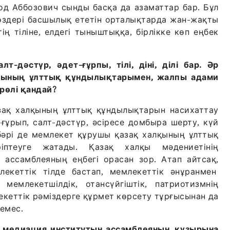
од Аббозович сынды басқа да азаматтар бар. Бұл
өздері басшылық ететін орталықтарда жан-жақты
ң тіліне, елдегі тыныштыққа, бірлікке көп еңбек
т-дәстүр, әдет-ғұрпы, тілі, діні, ділі бар. Әр
қының ұлттық құндылықтарымен, жалпы адами
рөлі қандай?
азақ халқының ұлттық құндылықтарын насихаттау
-ғұрып, салт-дәстүр, әсіресе домбыра шерту, күй
бәрі де мемлекет құрушы қазақ халқының ұлттық
ріптеуге жатады. Қазақ халқы мәдениетінің
 ассамблеяның еңбегі орасан зор. Атап айтсақ,
лекеттік тілде бастап, мемлекеттік әнұранмен
мемлекетшілдік, отансүйгіштік, патриотизмнің
екеттік рәміздерге құрмет көрсету тұрғысынан да
емес.
н, медиация институтын ассамблеяның құзырына