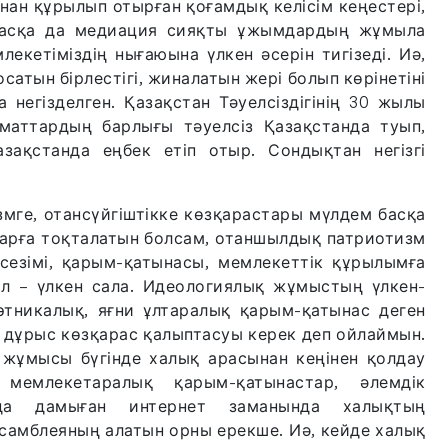
ан құрылып отырған қоғамдық келісім кеңестері,
 басқа да медиация сияқты ұжымдардың жұмыла
емлекетіміздің нығаюына үлкен әсерін тигізеді. Иә,
сатын бірлестігі, жиналатын жері болып көрінетіні
негізделген. Қазақстан Тәуелсіздігінің 30 жылы
аматтардың барлығы тәуелсіз Қазақстанда туып,
азақстанда еңбек етіп отыр. Сондықтан негізгі
змге, отансүйгіштікке көзқарастары мүлдем басқа
тарға тоқталатын болсам, отаншылдық патриотизм
сезімі, қарым-қатынасы, мемлекеттік құрылымға
л – үлкен сала. Идеологиялық жұмыстың үлкен-
 этникалық, яғни ұлтаралық қарым-қатынас деген
н дұрыс көзқарас қалыптасуы керек деп ойлаймын.
 жұмысы бүгінде халық арасынан кеңінен қолдау
 мемлекетаралық қарым-қатынастар, әлемдік
да дамыған интернет заманында халықтың
самблеяның алатын орны ерекше. Иә, кейде халық