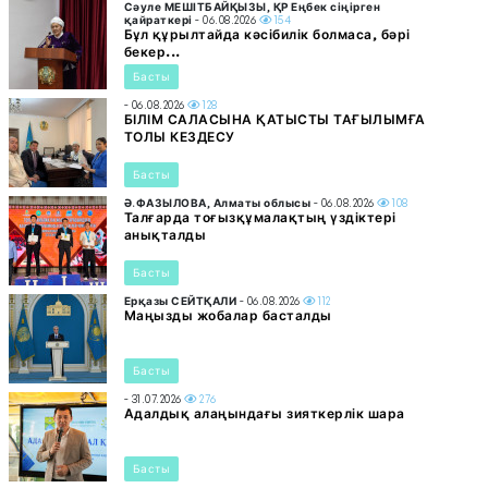
Сәуле МЕШІТБАЙҚЫЗЫ, ҚР Еңбек сіңірген
қайраткері
- 06.08.2026
154
Бұл құрылтайда кәсібилік болмаса, бәрі
бекер...
Басты
- 06.08.2026
128
БІЛІМ САЛАСЫНА ҚАТЫСТЫ ТАҒЫЛЫМҒА
ТОЛЫ КЕЗДЕСУ
Басты
Ә.ФАЗЫЛОВА, Алматы облысы
- 06.08.2026
108
Талғарда тоғызқұмалақтың үздіктері
анықталды
Басты
Ерқазы СЕЙТҚАЛИ
- 06.08.2026
112
Маңызды жобалар басталды
Басты
- 31.07.2026
276
Адалдық алаңындағы зияткерлік шара
Басты