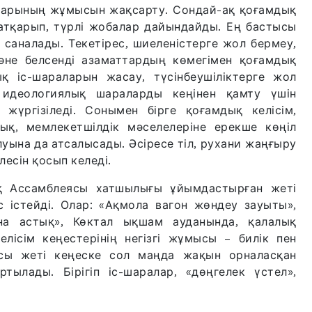
тарының жұмысын жақсарту. Сондай-ақ қоғамдық
р атқарып, түрлі жобалар дайындайды. Ең бастысы
ып саналады. Текетірес, шиеленістерге жол бермеу,
не белсенді азаматтардың көмегімен қоғамдық
қ іс-шараларын жасау, түсінбеушіліктерге жол
 идеологиялық шараларды кеңінен қамту үшін
жүргізіледі. Сонымен бірге қоғамдық келісім,
ық, мемлекетшілдік мәселелеріне ерекше көңіл
уына да атсалысады. Әсіресе тіл, рухани жаңғыру
есін қосып келеді.
қ Ассамблеясы хатшылығы ұйымдастырған жеті
 істейді. Олар: «Ақмола вагон жөндеу зауыты»,
на астық», Көктал ықшам ауданында, қалалық
лісім кеңестерінің негізгі жұмысы – билік пен
осы жеті кеңеске сол маңда жақын орналасқан
лады. Бірігіп іс-шаралар, «дөңгелек үстел»,