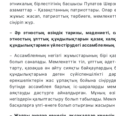
этникалық бірлестігінің басшысы Пулатов Шерз
азаматтар – Қазақстанның патриоттары. Олар 
жұмыс жасап, патриоттық тәрбиеге, мемлекетті
сіңіріп жүр.
– Әр этностың өзіндік тарихы, мәдениеті, сал
этностың ұлттық құндылықтарын қазақ хал
құндылықтармен үйлестірудегі ассамблеяның 
– Ассамблеяның негізгі жұмыстарының бірі қ
болып саналады. Мемлекеттік тіл, ұлттық әдет
тарту, қазақша ән айту сияқты байқаулардың 
құндылықтарына деген сүйіспеншілікті дә
ерекшеліктерін жас ұрпақтың бойына сіңіруде
бүгінде ассамблея барлық іс-шараларды мем
аяқтауды дәстүрге айналдырған. Мұның өзі 
негіздерін қалыптастыру болып табылады. Мемл
басқаларға үлгі-өнеге болып отырғаны жасырын 
– Жалпы аналар кеңесін, ақсақалдар кеңесі