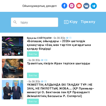
Ойынқұмарлық дендеп барады
Пәтер сатып алға
le Dropdown
Кіру
Тіркелу
Ерқазы СЕЙТҚАЛИ
- 06.08.2026
111
«Болашақ ойындары – 2026» шетелдік
қонақтары «Заң мен тәртіп» қағидатына
қолдау білдірді
Басты
- 06.08.2026
108
Трамптың пікірін Иран теріске шығарды
Басты
- 06.08.2026
121
ҮКІМЕТТІҢ АЛДЫНДА ЕКІ ТАҢДАУ ТҰР: НЕ
ЗАҢ, НЕ ПИЛОТТЫҚ ЖОБА... (ҚР Премьер-
министрі О. Бектенов пен ҚР Президенті
Әкімшілігінің Басшысы Р. Склярға!)
Басты