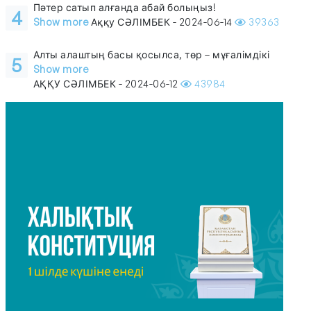
Пәтер сатып алғанда абай болыңыз!
4
Show more
Аққу СӘЛІМБЕК - 2024-06-14
39363
Алты алаштың басы қосылса, төр – мұғалімдікі
5
Show more
АҚҚУ СӘЛІМБЕК - 2024-06-12
43984