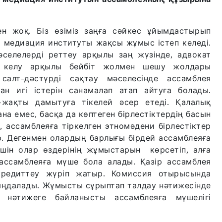
ен жоқ. Біз өзіміз заңға сәйкес ұйымдастырып
ы медиация институты жақсы жұмыс істеп келеді.
әселелерді реттеу арқылы заң жүзінде, адвокат
ге келу арқылы бейбіт жолмен шешу жолдары
салт-дәстүрді сақтау мәселесінде ассамблея
н игі істерін санамалап атап айтуға болады.
жақты дамытуға тікелей әсер етеді. Қалалық
на емес, басқа да көптеген бірлестіктердің басын
 ассамблеяға тіркелген этномәдени бірлестіктер
ар. Дегенмен олардың барлығы бірдей ассамблеяға
шін олар өздерінің жұмыстарын көрсетіп, алға
ассамблеяға мүше бола алады. Қазір ассамблея
ккредиттеу жүріп жатыр. Комиссия отырысында
ыңдалады. Жұмысты сұрыптап талдау нәтижесінде
л нәтижеге байланысты ассамблеяға мүшелігі