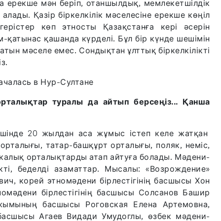
на ерекше мән беріп, отаншылдық, мемлекетшілдік
 алады. Қазір біркелкілік мәселесіне ерекше көңіл
герістер көп этносты Қазақстанға кері әсерін
м-қатынас қашанда күрделі. Бұл бір күнде шешімін
атын мәселе емес. Сондықтан ұлттық біркелкілікті
із.
рталықтар туралы да айтып берсеңіз... Қанша
ішінде 20 жылдан аса жұмыс істеп келе жатқан
рталығы, татар-башқұрт орталығы, поляк, неміс,
икалық орталықтарды атап айтуға болады. Мәдени-
кті, беделді азаматтар. Мысалы: «Возрождение»
ич, корей этномәдени бірлестігінің басшысы Хон
номәдени бірлестігінің басшысы Солсанов Башир
 ұжымының басшысы Роговская Елена Артемовна,
 басшысы Агаев Видади Умудоглы, өзбек мәдени-