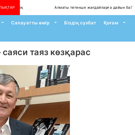
жоқ
ЛЫҚТАР
Алматы төтенше жағдайларға дайын ба?
Toggle Dropdown
Toggle Dropdown
Togg
Салауатты өмір
Біздің сұхбат
Қоғам
 саяси таяз көзқарас