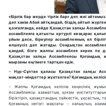
«Бірлік бар жерде тірлік бар» деп жиі айтамыз. 
деп хакім Абай айтқандай, біздің айтып жүрген 
қозғалғанда, кейде Қазақстан халқы Ассамбл
ассамблеяға қатысты әртүрлі көзқарас қалып
ұйым десе, біреулер ассамблеяның ел бірл
өлшеусіз деп жатады. Сондықтан ассамбле
қандай, бізге жалпы ассамблея керек пе д
Қазақстан халқы Ассамблеясы Қоғамдық ке
мырзаны әңгімеге тартқан едік.
– Нұр-Сұлтан қаласы Қазақстан халқы Асс
мақсат-міндеттер жүктелген? Қоғамдық келіс
– Жалпы Қоғамдық келісім кеңесінің жұмы
Ассамблеясы азаматтық қоғам институттары
біріктіріп, қазақстандық сәйкестік, ұқсастық, 
Қоғамның негізгі мақсаты – халықтың азама