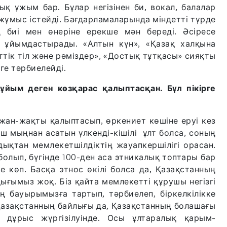
 ұжым бар. Бұлар негізінен би, вокал, балалар
жұмыс істейді. Бағдарламаларында міндетті түрде
ң биі мен өнеріне ерекше мән береді. Әсіресе
 ұйымдастырады. «Алтын күн», «Қазақ халқына
еттік тіл және рәміздер», «Достық тұтқасы» сияқты
е тәрбиелейді.
ұйым деген көзқарас қалыптасқан. Бұл пікірге
 жан-жақты қалыптасып, өркениет көшіне еруі кез
ш мыңнан асатын үлкенді-кішілі ұлт болса, соның
дықтан мемлекетшілдіктің жауапкершілігі орасан.
болып, бүгінде 100-ден аса этникалық топтары бар
 көп. Басқа этнос өкілі болса да, Қазақстанның
ығымыз жоқ. Біз қайта мемлекетті құрушы негізгі
ң бауырымызға тартып, тәрбиелеп, біркелкілікке
 Қазақстанның байлығы да, Қазақстанның болашағы
 дұрыс жүргізілуінде. Осы ұлтаралық қарым-