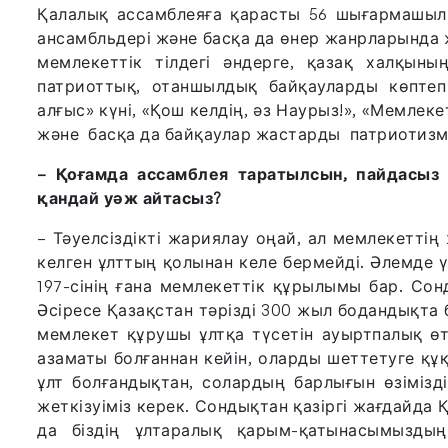
Қалалық ассамблеяға қарасты 56 шығармашылық
ансамбльдері және басқа да өнер жанрларында 
мемлекеттік тілдегі әндерге, қазақ халқыны
патриоттық, отаншылдық байқауларды көптеп
алғыс» күні, «Қош келдің, әз Наурыз!», «Мемлек
және басқа да байқаулар жастарды патриотизмг
– Қоғамда ассамблея таратылсын, пайдасыз 
қандай уәж айтасыз?
– Тәуелсіздікті жариялау оңай, ал мемлекеттің
келген ұлттың қолынан келе бермейді. Әлемде ү
197-сінің ғана мемлекеттік құрылымы бар. Сон
Әсіресе Қазақстан тәрізді 300 жыл бодандықта 
мемлекет құрушы ұлтқа түсетін ауыртпалық өте
азаматы болғаннан кейін, оларды шеттетуге құқ
ұлт болғандықтан, солардың барлығын өзімізді
жеткізуіміз керек. Сондықтан қазіргі жағдайда
да біздің ұлтаралық қарым-қатынасымыздың