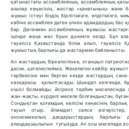
қатынастағы ассамблеяның, ассамблеяның қасын
аналар кеңесінің, жастар «қанатының» және
жұмыс істеуі біздің бірлігімізге, елдігімізге, м
көбіне ассамблея деген үлкен адамдардың бас қо
бар. Дегенмен ассамблеяның жұмысы жастарға 
ішінде жаңа жас буын дүниеге келді. Бұл аз
тәуелсіз Қазақстанда білім алып, тәуелсіз Қ
жұмыстың барлығы да жастармен байланысты.
Ал жастардың біркелкілікке, отаншыл патриоти
десек, қателеспейміз. Жекелеген кейбір жұмыс
тәрбиесіне мән берген кезде жастардың сана-
көзқарасы қалыптасады. Шындап келгенде, бұ
кішісі болмайды. Әсіресе тәрбие мәселесінде
жан-жақты, күрделі мәселе болғандықтан, бұға
Сондықтан қоғамдық келісім кеңесінің барлық
тауып отыр. Әлемдегі саяси өзгерістер,
экономикалық дағдарыстардың барлығы 
алаңдаушылығын туғызуда. Ал осы мәселеде ас