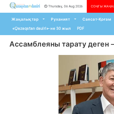
Thursday, 06 Aug 2026
Алматыда көшкін қаупі сейілген 
СОҢҒЫ ЖАҢА
Toggle Dropdown
Toggle Dropdown
Жаңалықтар
Руханият
Саясат-Қоғам
«Qazaqstan dauiri»- не 30 жыл
PDF
Ассамблеяны тарату деген –