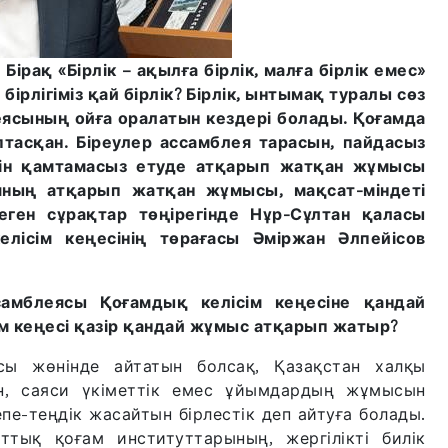
Бірақ «Бірлік – ақылға бірлік, малға бірлік емес»
бірлігіміз қай бірлік? Бірлік, ынтымақ туралы сөз
еясының ойға оралатын кездері болады. Қоғамда
тасқан. Біреулер ассамблея тарасын, пайдасыз
ігін қамтамасыз етуде атқарып жатқан жұмысы
яның атқарып жатқан жұмысы, мақсат-міндеті
еген сұрақтар төңірегінде Нұр-Сұлтан қаласы
лісім кеңесінің төрағасы Әміржан Әлпейісов
амблеясы Қоғамдық келісім кеңесіне қандай
ім кеңесі қазір қандай жұмыс атқарып жатыр?
сы жөнінде айтатын болсақ, Қазақстан халқы
н, саяси үкіметтік емес ұйымдардың жұмысын
тепе-теңдік жасайтын бірлестік деп айтуға болады.
ттық қоғам институттарының, жергілікті билік