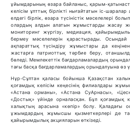
ұйымдарының өзара байланыс, қарым-қатынас
келісім ұлттық бірлікті нығайтатын іс-шарала
елдегі бірлік, өзара түсіністік мәселелері бол
олардың алдын алатын жұмыстарды жасау жә
мониторинг жүргізу, медиация, қайырымдылы
бермеу мәселелерін қарастырады. Осындай
ақпараттық түсіндіру жұмыстары да кеңінен 
жастарға патриоттық тәрбие беру, отаншылд
бөледі. Мемлекеттік бағдарламалардың орындал
тағы басқа бағдарламалардың орындалуына өз үл
Нұр-Сұлтан қаласы бойынша Қазақстан халы
қоғамдық келісім кеңесінің филиалдары жұмыс
«Астана орманы», «Астана СуАрнасы», «Цес
«Достық» үйінде орналасқан. Бұл қоғамдық ке
халықтың арасына «көпір» болу. Қаладағы 
ұжымдардың жұмысшы қызметкерлері де тарты
қайырымдылық акцияларын өткізеді.