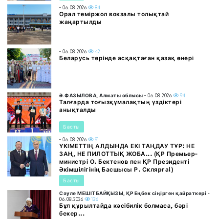
- 06.08.2026
84
Орал теміржол вокзалы толықтай
жаңартылды
- 06.08.2026
42
Беларусь төрінде асқақтаған қазақ өнері
Ә.ФАЗЫЛОВА, Алматы облысы
- 06.08.2026
94
Талғарда тоғызқұмалақтың үздіктері
анықталды
Басты
- 06.08.2026
91
ҮКІМЕТТІҢ АЛДЫНДА ЕКІ ТАҢДАУ ТҰР: НЕ
ЗАҢ, НЕ ПИЛОТТЫҚ ЖОБА... (ҚР Премьер-
министрі О. Бектенов пен ҚР Президенті
Әкімшілігінің Басшысы Р. Склярға!)
Басты
Сәуле МЕШІТБАЙҚЫЗЫ, ҚР Еңбек сіңірген қайраткері
-
06.08.2026
136
Бұл құрылтайда кәсібилік болмаса, бәрі
бекер...