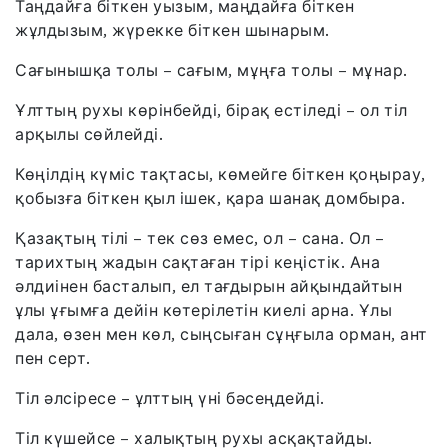
Таңдайға біткен уызым, маңдайға біткен
жұлдызым, жүрекке біткен шынарым.
Сағынышқа толы – сағым, мұңға толы – мұнар.
Ұлттың рухы көрінбейді, бірақ естіледі – ол тіл
арқылы сөйлейді.
Көңілдің күміс тақтасы, көмейге біткен қоңырау,
қобызға біткен қыл ішек, қара шанақ домбыра.
Қазақтың тілі – тек сөз емес, ол – сана. Ол –
тарихтың жадын сақтаған тірі кеңістік. Ана
әлдиінен басталып, ел тағдырын айқындайтын
ұлы ұғымға дейін көтерілетін киелі арна. Ұлы
дала, өзен мен көл, сыңсыған сұңғыла орман, ант
пен серт.
Тіл әлсіресе – ұлттың үні бәсеңдейді.
Тіл күшейсе – халықтың рухы асқақтайды.