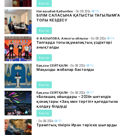
Басты
Нағашыбай Қабылбек
- 06.08.2026
115
БІЛІМ САЛАСЫНА ҚАТЫСТЫ ТАҒЫЛЫМҒА
ТОЛЫ КЕЗДЕСУ
Басты
Ә.ФАЗЫЛОВА, Алматы облысы
- 06.08.2026
94
Талғарда тоғызқұмалақтың үздіктері
анықталды
Басты
Ерқазы СЕЙТҚАЛИ
- 06.08.2026
96
Маңызды жобалар басталды
Басты
Ерқазы СЕЙТҚАЛИ
- 06.08.2026
97
«Болашақ ойындары – 2026» шетелдік
қонақтары «Заң мен тәртіп» қағидатына
қолдау білдірді
Басты
- 06.08.2026
95
Трамптың пікірін Иран теріске шығарды