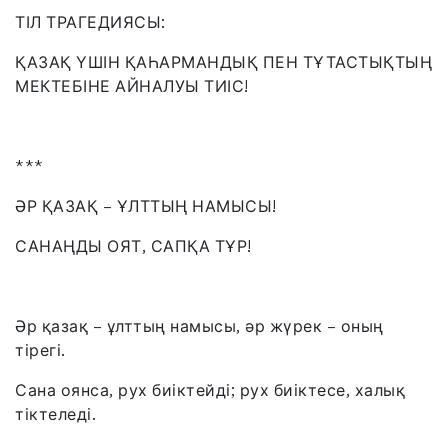
ТІЛ ТРАГЕДИЯСЫ:
ҚАЗАҚ ҮШІН ҚАҺАРМАНДЫҚ ПЕН ТҰТАСТЫҚТЫҢ
МЕКТЕБІНЕ АЙНАЛУЫ ТИІС!
***
ӘР ҚАЗАҚ – ҰЛТТЫҢ НАМЫСЫ!
САНАҢДЫ ОЯТ, САПҚА ТҰР!
Әр қазақ – ұлттың намысы, әр жүрек – оның
тірегі.
Сана оянса, рух биіктейді; рух биіктесе, халық
тіктеледі.