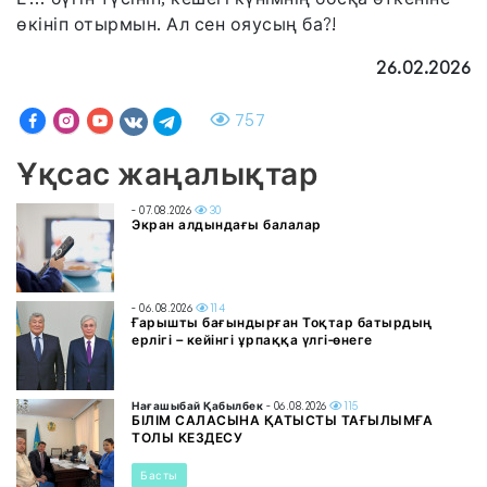
өкініп отырмын. Ал сен ояусың ба?!
26.02.2026
757
Ұқсас жаңалықтар
- 07.08.2026
30
Экран алдындағы балалар
- 06.08.2026
114
Ғарышты бағындырған Тоқтар батырдың
ерлігі – кейінгі ұрпаққа үлгі-өнеге
Нағашыбай Қабылбек
- 06.08.2026
115
БІЛІМ САЛАСЫНА ҚАТЫСТЫ ТАҒЫЛЫМҒА
ТОЛЫ КЕЗДЕСУ
Басты