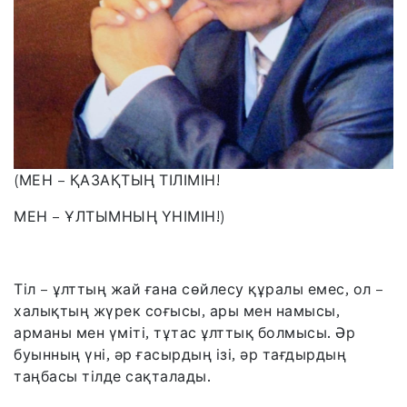
(МЕН – ҚАЗАҚТЫҢ ТІЛІМІН!
МЕН – ҰЛТЫМНЫҢ ҮНІМІН!)
Тіл – ұлттың жай ғана сөйлесу құралы емес, ол –
халықтың жүрек соғысы, ары мен намысы,
арманы мен үміті, тұтас ұлттық болмысы. Әр
буынның үні, әр ғасырдың ізі, әр тағдырдың
таңбасы тілде сақталады.