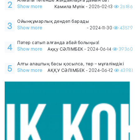
2
Show more
Камила Мүлік - 2025-02-13
26186
Ойынқұмарлық дендеп барады
3
Show more
- 2024-11-30
43579
Пәтер сатып алғанда абай болыңыз!
4
Show more
Аққу СӘЛІМБЕК - 2024-06-14
39360
Алты алаштың басы қосылса, төр – мұғалімдікі
5
Show more
АҚҚУ СӘЛІМБЕК - 2024-06-12
43981