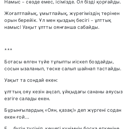
Намыс – сөзде емес, ісімізде. Ол бізді қорғайды.
Жоғалтпайық, ұмытпайық, жүрегіміздің төрінен
орын берейік. Ұл мен қыздың бесігі – ұлттық
намыс! Уақыт ұлтты оянғанша сабайды.
***
Ботасы өлген түйе тұлыпты иіскеп боздайды,
сосын ызаланып, төске салып шайнап тастайды.
Уақыт та сондай екен:
ұлттың ояу кезін аңсап, ұйқыдағы сананы аяусыз
езгіге салады екен.
Бұрынғылардың «Оян, қазақ!» деп жүргені содан
екен ғой…
Е… бүгін түсініп, кешегі күнімнің босқа өткеніне