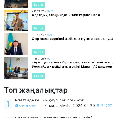
Басты
- 31.07.2026
274
Адалдық алаңындағы зияткерлік шара
Басты
- 31.07.2026
315
Сырымда серпінді жобалар жүзеге асырылуда
Басты
- 30.07.2026
281
«Ауылдастармен бірлессек, атқарылмайтын іс
болмайды» дейді ауыл әкімі Марат Абдикаров
Басты
Топ жаңалықтар
Алматыда көшкін қаупі сейілген жоқ
1
Show more
Камила Мүлік - 2025-02-20
26757
Алматы төтенше жағдайларға дайын ба?