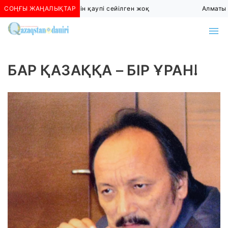
СОҢҒЫ ЖАҢАЛЫҚТАР
Алматыда көшкін қаупі сейілген жоқ
Алматы тө
БАР ҚАЗАҚҚА – БІР ҰРАН!