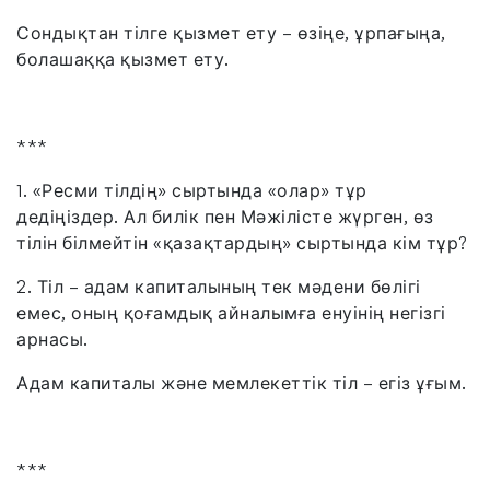
Сондықтан тілге қызмет ету – өзіңе, ұрпағыңа,
болашаққа қызмет ету.
***
1. «Ресми тілдің» сыртында «олар» тұр
дедіңіздер. Ал билік пен Мәжілісте жүрген, өз
тілін білмейтін «қазақтардың» сыртында кім тұр?
2. Тіл – адам капиталының тек мәдени бөлігі
емес, оның қоғамдық айналымға енуінің негізгі
арнасы.
Адам капиталы және мемлекеттік тіл – егіз ұғым.
***